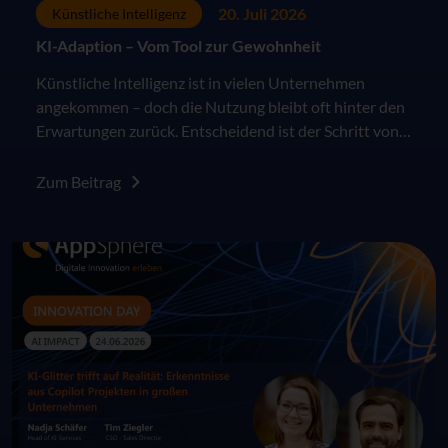
20. Juli 2026
Künstliche Intelligenz
KI-Adaption – Vom Tool zur Gewohnheit
Künstliche Intelligenz ist in vielen Unternehmen
angekommen – doch die Nutzung bleibt oft hinter den
Erwartungen zurück. Entscheidend ist der Schritt von
der Einführung zur echten Adoption. Gemeinsam mit
unserem Partner soluzione zeigen wir, wie aus Wissen
Zum Beitrag
Anwendung und schließlich Gewohnheit wird.