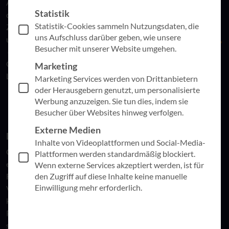
AppSphere AG erhielten die Teilnehmer wertvolle Einblicke in
Statistik
das Thema „Transformation meistern – Der Mensch im
Statistik-Cookies sammeln Nutzungsdaten, die
Zentrum der digitalen Transformation.“ Der Vortrag bot eine
uns Aufschluss darüber geben, wie unsere
umfassende Betrachtung des
Transformationsmanagements,
Besucher mit unserer Website umgehen.
das die Verbindung von
Changemanagement
,
Organisationsentwicklung und systemischer
Marketing
Lösungsorientierung hervorhebt.
Marketing Services werden von Drittanbietern
oder Herausgebern genutzt, um personalisierte
Werbung anzuzeigen. Sie tun dies, indem sie
Besucher über Websites hinweg verfolgen.
Externe Medien
Die Bedeutung der richtigen Haltung
Inhalte von Videoplattformen und Social-Media-
Claudia Kommerell betonte zu Beginn der Session die
Plattformen werden standardmäßig blockiert.
entscheidende Rolle der Haltung von Beratern und
Wenn externe Services akzeptiert werden, ist für
den Zugriff auf diese Inhalte keine manuelle
Führungskräften bei der Begleitung von
Einwilligung mehr erforderlich.
Veränderungsprozessen. Sie erklärte, dass individuelle und
kreative Anpassung wichtiger sei als das Festhalten an „Best
Practices“. Klarheit und Transparenz in der Kommunikation
seien entscheidend, um möglichst viele Menschen