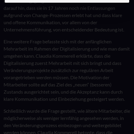
Beratern umgegangen werden sollte. Claudia Kommerell wies
darauf hin, dass sie in 17 Jahren noch nie Entlassungen
aufgrund von Change-Prozessen erlebt hat und dass klare
und offene Kommunikation, vor allem von der
Unternehmensführung, von entscheidender Bedeutung ist.
Eine weitere Frage befasste sich mit der anfänglichen
Mehrarbeit im Rahmen der Digitalisierung und wie man damit
umgehen kann. Claudia Kommerell erklärte, dass die
Digitalisierung zuerst Mehrarbeit mit sich bringt und dass
Veränderungsprojekte zusätzlich zur regulären Arbeit
vorangetrieben werden müssen. Die Motivation der
Mitarbeiter sollte auf das Ziel des „neuen“ (besseren)
Zustands ausgerichtet sein, und die Akzeptanz kann durch
klare Kommunikation und Einbeziehung gesteigert werden.
Schließlich wurde die Frage gestellt, wie ältere Mitarbeiter, die
möglicherweise als weniger lernfähig angesehen werden, in
den Veränderungsprozess einbezogen und weitergebildet
werden können. Claudia Kommerell betonte, dass die