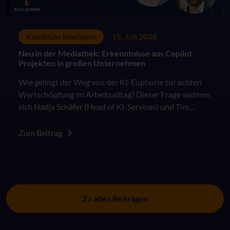
15. Juli 2026
Künstliche Intelligenz
Neu in der Mediathek: Erkenntnisse aus Copilot
Projekten in großen Unternehmen
Wie gelingt der Weg von der KI-Euphorie zur echten
Wertschöpfung im Arbeitsalltag? Dieser Frage widmen
sich Nadja Schäfer (Head of KI-Services) und Tim
Ziegler (CSO – Sales Director) in ihrem Vortrag auf
dem AppSphere Innovation Day 2026.
Zum Beitrag
Zu allen Beiträgen