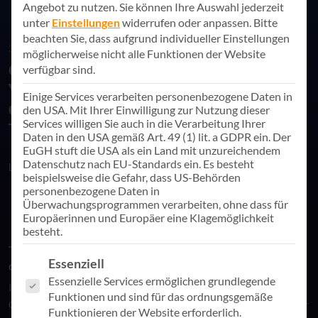
Angebot zu nutzen.
Sie können Ihre Auswahl jederzeit
unter
Einstellungen
widerrufen oder anpassen.
Bitte
beachten Sie, dass aufgrund individueller Einstellungen
31. Oktober 2023
möglicherweise nicht alle Funktionen der Website
Online-Session: Erfolgreich durch
verfügbar sind.
Veränderungen navigieren –
Einige Services verarbeiten personenbezogene Daten in
Gestaltung von
den USA. Mit Ihrer Einwilligung zur Nutzung dieser
Services willigen Sie auch in die Verarbeitung Ihrer
Transformationsprozessen
Daten in den USA gemäß Art. 49 (1) lit. a GDPR ein. Der
EuGH stuft die USA als ein Land mit unzureichendem
Datenschutz nach EU-Standards ein. Es besteht
Link teilen
beispielsweise die Gefahr, dass US-Behörden
personenbezogene Daten in
Überwachungsprogrammen verarbeiten, ohne dass für
Europäerinnen und Europäer eine Klagemöglichkeit
besteht.
Transformation meistern – Der Mensch im Zentrum
Es folgt eine Liste der Service-Gruppen, für die eine Einwill
Essenziell
der digitalen Transformation
Essenzielle Services ermöglichen grundlegende
In einer inspirierenden Live-Online-Session, präsentiert von
Funktionen und sind für das ordnungsgemäße
Claudia Kommerell, Senior Transformation Consultant bei der
Funktionieren der Website erforderlich.