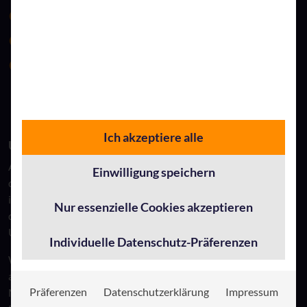
Benennung von Ansprechpartnern
Die besten Lösungen werden priorisiert
Klar definierte Zuständigkeiten für den Moment
Ich akzeptiere alle
Umfrage und Fragen aus dem Publikum
Am Ende der Session wurde eine Umfrage durchgeführt, bei
Einwilligung speichern
der die Teilnehmer ihre nächsten geplanten Veränderungen in
ihren Organisationen mitteilten. Die Ergebnisse zeigten, dass
Nur essenzielle Cookies akzeptieren
die Digitalisierung und die Entwicklung der
Unternehmenskultur auf den vorderen Plätzen stehen.
Individuelle Datenschutz-Präferenzen
Während der Fragerunde aus dem Publikum wurde unter
anderem die Frage gestellt, wie mit Bedenken von
Präferenzen
Datenschutzerklärung
Impressum
Mitarbeitern bezüglich möglicher Entlassungen bei externen