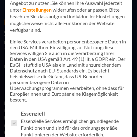
Angebot zu nutzen.
Sie können Ihre Auswahl jederzeit
unter
Einstellungen
widerrufen oder anpassen.
Bitte
beachten Sie, dass aufgrund individueller Einstellungen
21. August 2024
Digitale Prozesse
möglicherweise nicht alle Funktionen der Website
verfügbar sind.
Stammdaten als Schlüssel zur
effizienten und sicheren
Einige Services verarbeiten personenbezogene Daten in
den USA. Mit Ihrer Einwilligung zur Nutzung dieser
Transformation
Services willigen Sie auch in die Verarbeitung Ihrer
Daten in den USA gemäß Art. 49 (1) lit. a GDPR ein. Der
EuGH stuft die USA als ein Land mit unzureichendem
Link teilen
Datenschutz nach EU-Standards ein. Es besteht
beispielsweise die Gefahr, dass US-Behörden
personenbezogene Daten in
Überwachungsprogrammen verarbeiten, ohne dass für
Europäerinnen und Europäer eine Klagemöglichkeit
besteht.
Es gibt eine Frage, die mir als Data Consultant immer wieder
begegnet:
Wie gelingt es, Stammdaten effizient allen
Es folgt eine Liste der Service-Gruppen, für die eine Einwill
Essenziell
bereitzustellen, die sie benötigen?
Erst kürzlich erzählte mir
Essenzielle Services ermöglichen grundlegende
eine Kollegin von einem Fall, der genau diese
Funktionen und sind für das ordnungsgemäße
Herausforderung verdeutlicht: Ihr Kunde plant eine
Funktionieren der Website erforderlich.