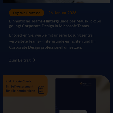
26. Januar 2026
Digitale Prozesse
Einheitliche Teams-Hintergründe per Mausklick: So
gelingt Corporate Design in Microsoft Teams
Entdecken Sie, wie Sie mit unserer Lösung zentral
verwaltete Teams‑Hintergründe einrichten und Ihr
Corporate Design professionell umsetzen.
Zum Beitrag