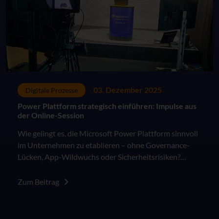
03. Dezember 2025
Digitale Prozesse
Power Plattform strategisch einführen: Impulse aus
der Online-Session
Wie gelingt es, die Microsoft Power Plattform sinnvoll
im Unternehmen zu etablieren – ohne Governance-
Lücken, App-Wildwuchs oder Sicherheitsrisiken?
Dieser Frage widmete sich die Online-Session mit
Nicolas Hülsmann
Zum Beitrag