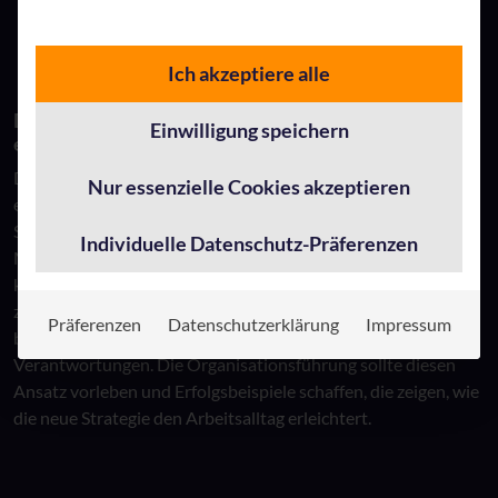
Ich akzeptiere alle
Der Wandel in der Organisation: Mitarbeitende
Einwilligung speichern
einbinden
Die Einbindung der betroffenen Mitarbeitenden ist
Nur essenzielle Cookies akzeptieren
entscheidend für die Implementierung einer zentralen
Stammdatenverwaltung. Besonders in Bereichen wie HR, wo
Individuelle Datenschutz-Präferenzen
Mitarbeitende plötzlich mit neuen Datenanforderungen
konfrontiert werden, ist es wichtig, sie von den Vorteilen der
zentralen Datenstrategie zu überzeugen. Dies gelingt am
Präferenzen
Datenschutzerklärung
Impressum
besten durch definierte Prozesse sowie klare Aufgaben und
Verantwortungen. Die Organisationsführung sollte diesen
Ansatz vorleben und Erfolgsbeispiele schaffen, die zeigen, wie
die neue Strategie den Arbeitsalltag erleichtert.