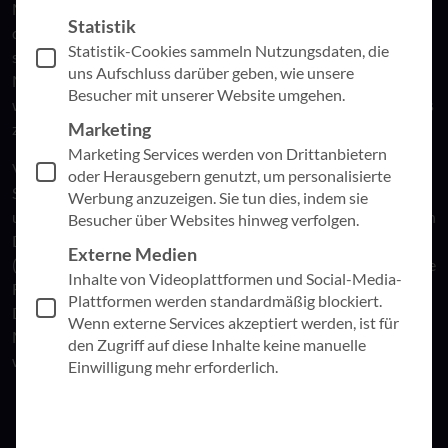
Mitarbeitendenbefragung, steht aber bereits zu Beginn vor
Statistik
der ersten Hürde. Das Team, das die Befragung durchführen
Statistik-Cookies sammeln Nutzungsdaten, die
soll, hat keine zentrale Übersicht über die zu befragenden
uns Aufschluss darüber geben, wie unsere
Mitarbeitenden. Dieser Vorfall hat mich dazu veranlasst, ein
Besucher mit unserer Website umgehen.
weit verbreitetes, aber oft unterschätztes Thema in den Fokus
Marketing
zu rücken:
die
Stammdatenverwaltung.
Marketing Services werden von Drittanbietern
Viele Organisationen arbeiten und denken stark in Silos.
oder Herausgebern genutzt, um personalisierte
Stammdaten sind deshalb häufig über verschiedene Bereiche
Werbung anzuzeigen. Sie tun dies, indem sie
und Systeme verteilt. Bereiche können oft nur auf ihre eigenen
Besucher über Websites hinweg verfolgen.
Daten zugreifen, was den bereichsübergreifenden
Externe Medien
(Daten-)Austausch und die Zusammenarbeit erschwert. Diese
Inhalte von Videoplattformen und Social-Media-
Fragmentierung erschwert nicht nur die Verwaltung der
Plattformen werden standardmäßig blockiert.
Daten, sondern auch die effiziente Steuerung der
Wenn externe Services akzeptiert werden, ist für
Mitarbeitenden. Doch warum ist das so problematisch und
den Zugriff auf diese Inhalte keine manuelle
welche Lösungen bieten sich an?
Einwilligung mehr erforderlich.