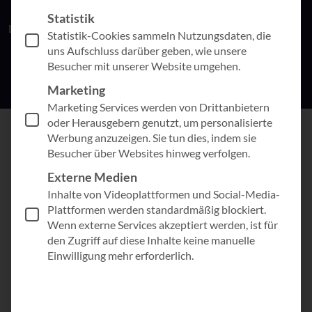
für Ihre digitale Erfolgsgeschichte
Statistik
Das alles natürlich kostenfrei und jederzeit abbestellbar.
Statistik-Cookies sammeln Nutzungsdaten, die
uns Aufschluss darüber geben, wie unsere
Besucher mit unserer Website umgehen.
Marketing
Marketing Services werden von Drittanbietern
oder Herausgebern genutzt, um personalisierte
Werbung anzuzeigen. Sie tun dies, indem sie
Besucher über Websites hinweg verfolgen.
Externe Medien
Anmeldung zum AppSphere
Inhalte von Videoplattformen und Social-Media-
Newsletter
Plattformen werden standardmäßig blockiert.
Wenn externe Services akzeptiert werden, ist für
den Zugriff auf diese Inhalte keine manuelle
Einwilligung mehr erforderlich.
Anrede