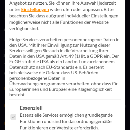
Angebot zu nutzen.
Sie können Ihre Auswahl jederzeit
unter
Einstellungen
widerrufen oder anpassen.
Bitte
beachten Sie, dass aufgrund individueller Einstellungen
NEWS & EVENTS DIREKT IN IHR POSTFACH
möglicherweise nicht alle Funktionen der Website
AppSphere Newsletter
verfügbar sind.
Einige Services verarbeiten personenbezogene Daten in
Mit unseren
AppSphere‑Newslettern
erhalten Sie genau die
den USA. Mit Ihrer Einwilligung zur Nutzung dieser
Updates, die für Sie relevant sind – von digitalen Insights bis
Services willigen Sie auch in die Verarbeitung Ihrer
zu kommenden Events, verständlich aufbereitet und
Daten in den USA gemäß Art. 49 (1) lit. a GDPR ein. Der
EuGH stuft die USA als ein Land mit unzureichendem
unkompliziert direkt in Ihr Postfach.
Datenschutz nach EU-Standards ein. Es besteht
beispielsweise die Gefahr, dass US-Behörden
Freuen Sie sich auf:
personenbezogene Daten in
Überwachungsprogrammen verarbeiten, ohne dass für
Exklusive Insights:
Trends, Updates und Best Practices
Europäerinnen und Europäer eine Klagemöglichkeit
besteht.
aus erfolgreichen Kundenprojekten
Frühzeitige Event-Infos:
Wichtige Termine, Speaker-Infos
Es folgt eine Liste der Service-Gruppen, für die eine Einwill
Essenziell
und Early-Bird-Benefits
Essenzielle Services ermöglichen grundlegende
Funktionen und sind für das ordnungsgemäße
Empfehlungen und Angebote:
Relevante Aktionsvorteile
Funktionieren der Website erforderlich.