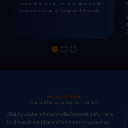
Unternehmens und gewinnen Sie wertvolle
A
Erkenntnisse über verborgene Potenziale.
z
S
d
3
Harald Schönfeld
General Manager, Rajapack GmbH
„Bei AppSphere habe ich die Antwort auf unsere
Suche nach der idealen Kombination zwischen