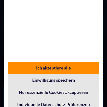
Mitarbeitenden und Kunden
Wettbewerbsvorteile
Sichern Sie Ihre Zukunftsfähigkeit durch Förderung Ihrer
Innovationskraft
Ich akzeptiere alle
Einwilligung speichern
Nur essenzielle Cookies akzeptieren
Individuelle Datenschutz-Präferenzen