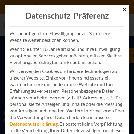
Zum Inhalt springen
+49 7243 34887 0
Kontakt
Mit d
Datenschutz-Präferenz
Wir benötigen Ihre Einwilligung, bevor Sie unsere
Website weiter besuchen können.
Wenn Sie unter 16 Jahre alt sind und Ihre Einwilligung
zu optionalen Services geben möchten, müssen Sie Ihre
IHR WEGWEISER IN DIE DIGITALE, KI-GESTÜTZTE
Erziehungsberechtigten um Erlaubnis bitten.
ZUKUNFT
Wir verwenden Cookies und andere Technologien auf
Erfolg mit Entwicklung digitaler
unserer Website. Einige von ihnen sind essenziell,
Prozesse
während andere uns helfen, diese Website und Ihre
Erfahrung zu verbessern.
Personenbezogene Daten
Die Analysen von
Forrester
verdeutlichen, wie digitale
können verarbeitet werden (z. B. IP-Adressen), z. B. für
Prozesse weiter an Bedeutung gewinnen.
personalisierte Anzeigen und Inhalte oder die Messung
von Anzeigen und Inhalten.
Weitere Informationen über
Ein Beispiel für eine erfolgreiche Prozessdigitalisierung ist die
die Verwendung Ihrer Daten finden Sie in unserer
Digitalisierung der städtischen Gewerbeflächenverwaltung
Datenschutzerklärung
.
Es besteht keine Verpflichtung,
der Stadt Ettlingen.
in die Verarbeitung Ihrer Daten einzuwilligen, um dieses