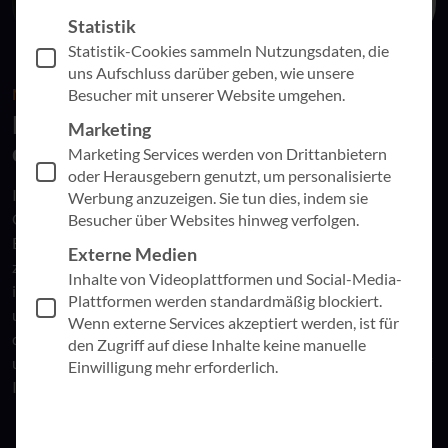
Statistik
Statistik-Cookies sammeln Nutzungsdaten, die
uns Aufschluss darüber geben, wie unsere
MAXIMALER ERFOLG
Besucher mit unserer Website umgehen.
Prozesse mit sinnvoller KI-Integration
Marketing
optimieren
Marketing Services werden von Drittanbietern
oder Herausgebern genutzt, um personalisierte
In einer Welt der digitalen Transformation ist es wichtig, auch
Werbung anzuzeigen. Sie tun dies, indem sie
Geschäftsprozesse neu zu denken und zu transformieren. Die
Besucher über Websites hinweg verfolgen.
Entwicklung und Implementierung
digitaler Prozesse
führt
Externe Medien
zu Erreichen Sie mehr Effizienz, Produktivität und Flexibilität
Inhalte von Videoplattformen und Social-Media-
in Ihrem Ihrer Unternehmen Organisation mit unserer
Plattformen werden standardmäßig blockiert.
umfassenden
methodischen und IT-Beratung
. Wir
Wenn externe Services akzeptiert werden, ist für
digitalisieren und optimieren Ihre Prozesse mittels Pro-Code
den Zugriff auf diese Inhalte keine manuelle
und Low-Code und finden die besten Lösungen, die genau auf
Einwilligung mehr erforderlich.
Ihre Anforderungen zugeschnitten sind.