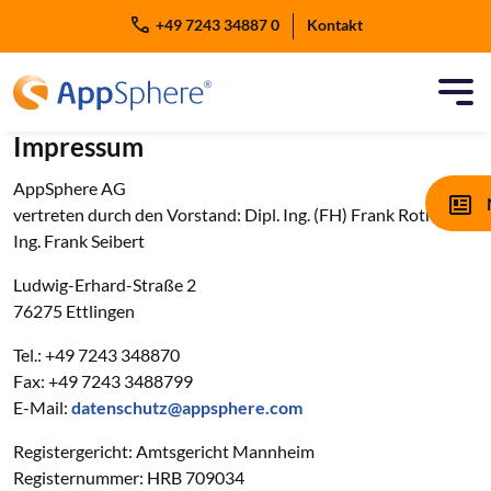
Zum Inhalt springen
+49 7243 34887 0
Kontakt
Impressum
AppSphere AG
vertreten durch den Vorstand: Dipl. Ing. (FH) Frank Roth, Dipl.
Ing. Frank Seibert
Ludwig-Erhard-Straße 2
76275 Ettlingen
Tel.: +49 7243 348870
Fax: +49 7243 3488799
E-Mail:
datenschutz@appsphere.com
Registergericht: Amtsgericht Mannheim
Registernummer: HRB 709034