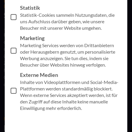
DER NORDSTERN FÜR LANGFRISTIGEN ERFOLG IM
DIGITALEN ZEITALTER
Statistik
Strategische Beratung
Statistik-Cookies sammeln Nutzungsdaten, die
uns Aufschluss darüber geben, wie unsere
Jede Organisation hat volatile und komplexe
Besucher mit unserer Website umgehen.
Rahmenbedingungen, die sowohl einzeln als auch zusammen
Marketing
den Erfolg beeinflussen. Besonders im digitalen Zeitalter
Marketing Services werden von Drittanbietern
nimmt die Komplexität und Masse dieser Einflüsse
oder Herausgebern genutzt, um personalisierte
überproportional zu. Darum ist es entscheidend, diese
Werbung anzuzeigen. Sie tun dies, indem sie
Zusammenhänge zu erkennen, zu verstehen und geeignete
Besucher über Websites hinweg verfolgen.
Maßnahmen zu ergreifen. So wird die Zukunftsfähigkeit Ihrer
Externe Medien
Organisation gesichert. Unsere strategische Beratung ist
Inhalte von Videoplattformen und Social-Media-
dabei Ihr Nordstern, an dem Sie sich orientieren können.
Plattformen werden standardmäßig blockiert.
Wenn externe Services akzeptiert werden, ist für
den Zugriff auf diese Inhalte keine manuelle
Einwilligung mehr erforderlich.
MIT STRATEGISCHER BERATUNG
Herausforderungen langfristig