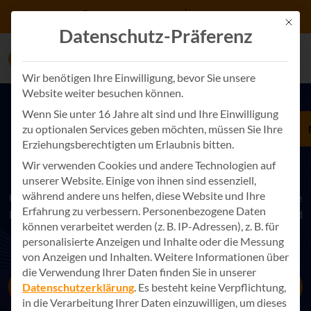
Zum Inhalt springen
+49 7243 34887 0
Kontakt
Mit d
Datenschutz-Präferenz
Wir benötigen Ihre Einwilligung, bevor Sie unsere
Website weiter besuchen können.
Wenn Sie unter 16 Jahre alt sind und Ihre Einwilligung
zu optionalen Services geben möchten, müssen Sie Ihre
NACHHALTIGE GESCHÄFTSSTRATEGIEN FÜR IHRE
Erziehungsberechtigten um Erlaubnis bitten.
ORGANISATION
Wir verwenden Cookies und andere Technologien auf
Erfolg mit Strategischer Beratung
unserer Website. Einige von ihnen sind essenziell,
während andere uns helfen, diese Website und Ihre
Unsere strategische Beratung bietet Ihnen maßgeschneiderte
Erfahrung zu verbessern.
Personenbezogene Daten
Lösungen, um Ihre Organisation zukunftsfähig zu machen und
können verarbeitet werden (z. B. IP-Adressen), z. B. für
die digitale Transformation erfolgreich zu meistern.
personalisierte Anzeigen und Inhalte oder die Messung
von Anzeigen und Inhalten.
Weitere Informationen über
die Verwendung Ihrer Daten finden Sie in unserer
Jetzt Kontakt aufnehmen
Datenschutzerklärung
.
Es besteht keine Verpflichtung,
in die Verarbeitung Ihrer Daten einzuwilligen, um dieses