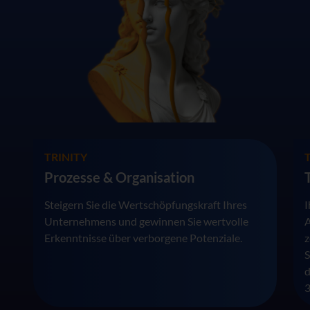
TRINITY
Prozesse & Organisation
Steigern Sie die Wertschöpfungskraft Ihres
I
Unternehmens und gewinnen Sie wertvolle
A
Erkenntnisse über verborgene Potenziale.
z
S
d
3