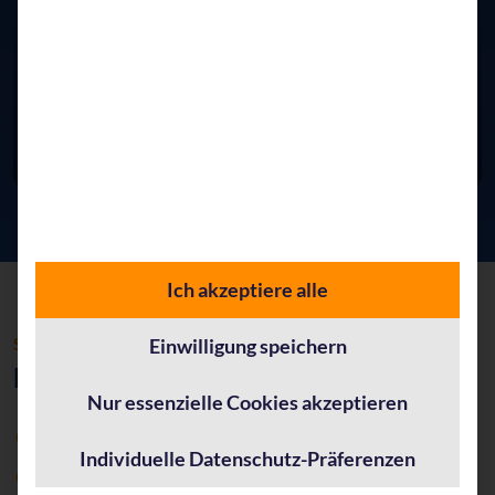
Digitale Transformation
Welche (digitalen) Fähigkeiten und Fertigkeiten werden
zukünftig nötig sein und wie können Sie sich aktiv darauf
vorbereiten?
Ich akzeptiere alle
STRATEGISCHE BERATUNG
Einwilligung speichern
Die Dienstleistung im Überblick
Nur essenzielle Cookies akzeptieren
Abstimmung von Gesamt- und Teil-Strategien
Individuelle Datenschutz-Präferenzen
Standortbestimmung
durch den Transformations-Check