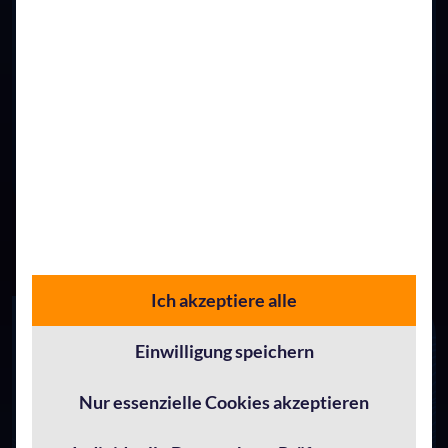
Skalierbarkeit und Sicherheit
Bereitstellung von flexiblen, sicheren und skalierbaren
IT-Lösungen, die sich an die dynamischen Bedürfnisse
Deiner Organisation anpassen
Ich akzeptiere alle
Einwilligung speichern
Nur essenzielle Cookies akzeptieren