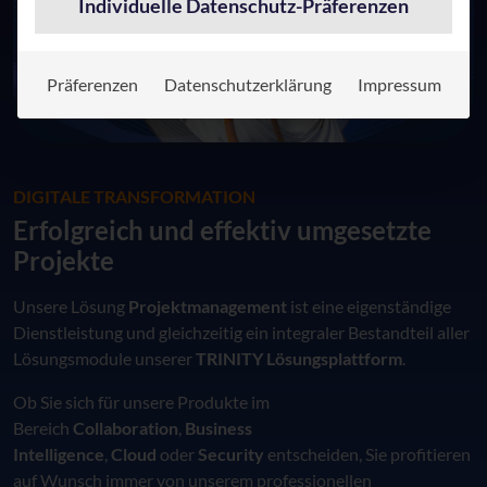
Individuelle Datenschutz-Präferenzen
Präferenzen
Datenschutzerklärung
Impressum
DIGITALE TRANSFORMATION
Erfolgreich und effektiv umgesetzte
Projekte
Unsere Lösung
Projektmanagement
ist eine eigenständige
Dienstleistung und gleichzeitig ein integraler Bestandteil aller
Lösungsmodule unserer
TRINITY Lösungsplattform
.
Ob Sie sich für unsere Produkte im
Bereich
Collaboration
,
Business
Intelligence
,
Cloud
oder
Security
entscheiden, Sie profitieren
auf Wunsch immer von unserem professionellen