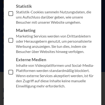
MIT UNSEREN IT-SERVICES
Statistik
Machen Sie Ihre IT-Landschaft
Statistik-Cookies sammeln Nutzungsdaten, die
zukunftsfähig
uns Aufschluss darüber geben, wie unsere
Besucher mit unserer Website umgehen.
Entdecken Sie mit uns die nächste Generation der IT-Services.
Marketing
Unsere maßgeschneiderten IT-Lösungen bieten Flexibilität,
Marketing Services werden von Drittanbietern
höchste Sicherheitsstandards
und Skalierbarkeit, um Ihre
oder Herausgebern genutzt, um personalisierte
Organisation auf die Herausforderungen von morgen
Werbung anzuzeigen. Sie tun dies, indem sie
vorzubereiten. Wir machen Ihre IT-Landschaft zukunftsfähig
Besucher über Websites hinweg verfolgen.
und heben Ihr Unternehmen auf das nächste Level.
Externe Medien
Inhalte von Videoplattformen und Social-Media-
Plattformen werden standardmäßig blockiert.
Wenn externe Services akzeptiert werden, ist für
den Zugriff auf diese Inhalte keine manuelle
Einwilligung mehr erforderlich.
Herausforderungen meistern im
Aufbau von IT-Services