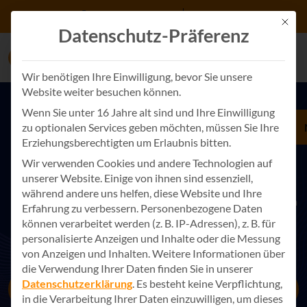
Zum Inhalt springen
+49 7243 34887 0
Kontakt
Mit d
Datenschutz-Präferenz
Wir benötigen Ihre Einwilligung, bevor Sie unsere
Website weiter besuchen können.
Wenn Sie unter 16 Jahre alt sind und Ihre Einwilligung
zu optionalen Services geben möchten, müssen Sie Ihre
HEBEN SIE IHRE IT AUF DAS NÄCHSTE LEVEL
Erziehungsberechtigten um Erlaubnis bitten.
Erfolg mit Entwicklung & Aufbau von
Wir verwenden Cookies und andere Technologien auf
IT Services
unserer Website. Einige von ihnen sind essenziell,
während andere uns helfen, diese Website und Ihre
Mit unserer umfassenden technischen Expertise und starkem
Erfahrung zu verbessern.
Personenbezogene Daten
Partner-Netzwerk bieten wir maßgeschneiderte IT-Lösungen
können verarbeitet werden (z. B. IP-Adressen), z. B. für
an, die Flexibilität und Sicherheit vereinen.
personalisierte Anzeigen und Inhalte oder die Messung
von Anzeigen und Inhalten.
Weitere Informationen über
die Verwendung Ihrer Daten finden Sie in unserer
Datenschutzerklärung
.
Es besteht keine Verpflichtung,
Jetzt Kontakt aufnehmen
in die Verarbeitung Ihrer Daten einzuwilligen, um dieses