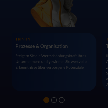
TRINITY
Prozesse & Organisation
Steigern Sie die Wertschöpfungskraft Ihres
I
Unternehmens und gewinnen Sie wertvolle
A
Erkenntnisse über verborgene Potenziale.
z
S
d
3