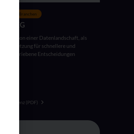
Weitere Branchen
FLABEG
Konzeption einer Datenlandschaft, als
Voraussetzung für schnellere und
datengetriebene Entscheidungen
Zur Referenz (PDF)