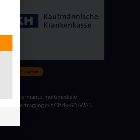
Weitere Branchen
KKH
Hochperformante, multimediale
Datenübertragung mit Citrix-SD-WAN