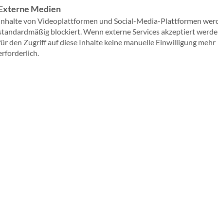
Bistum Trier
Externe Medien
Inhalte von Videoplattformen und Social-Media-Plattformen wer
Einführung von Microsoft 365 für sichere,
standardmäßig blockiert. Wenn externe Services akzeptiert werden
effiziente und einheitliche
für den Zugriff auf diese Inhalte keine manuelle Einwilligung mehr
Zusammenarbeit.
erforderlich.
Mehr erfahren