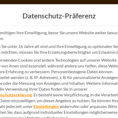
Datenschutz-Präferenz
enötigen Ihre Einwilligung, bevor Sie unsere Website weiter besu
n.
Sie unter 16 Jahre alt sind und Ihre Einwilligung zu optionalen Se
 möchten, müssen Sie Ihre Erziehungsberechtigten um Erlaubnis b
GEMEINSAM IN DIE DIGITALISIERUNG
erwenden Cookies und andere Technologien auf unserer Website.
sgeschichten unserer
e von ihnen sind essenziell, während andere uns helfen, diese Web
hre Erfahrung zu verbessern.
Personenbezogene Daten können
eitet werden (z. B. IP-Adressen), z. B. für personalisierte Anzeige
te oder die Messung von Anzeigen und Inhalten.
Weitere Informa
erenzseite beeindruckende Beispiele für erfolgreiche dig
die Verwendung Ihrer Daten finden Sie in unserer
n aller Größenordnungen geholfen, die Vorteile der Digi
nschutzerklärung
.
Es besteht keine Verpflichtung, in die Verarbei
 Konzernen haben wir Partnerschaften geschaffen, die auf
 Daten einzuwilligen, um dieses Angebot zu nutzen.
Sie können Ihr
hl jederzeit unter
Einstellungen
widerrufen oder anpassen.
Bitte
on konkreten Beispielen inspirieren und erfahren Sie, wie 
ten Sie, dass aufgrund individueller Einstellungen möglicherweise
Digitalisierung profitieren kann.
Funktionen der Website verfügbar sind.