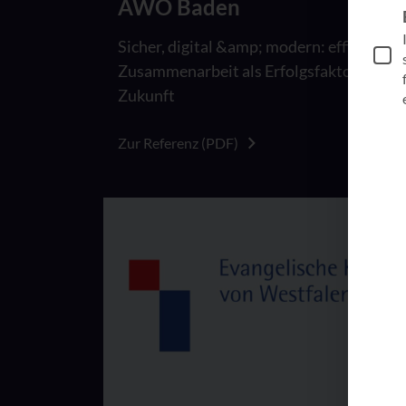
AWO Baden
Sicher, digital &amp; modern: effiziente
Zusammenarbeit als Erfolgsfaktor für die
Zukunft
Zur Referenz (PDF)