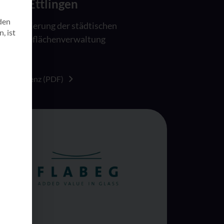
Stadt Ettlingen
den
Digitalisierung der städtischen
, ist
Gewerbeflächenverwaltung
Zur Referenz (PDF)