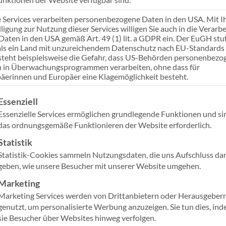
e Services verarbeiten personenbezogene Daten in den USA. Mit I
lligung zur Nutzung dieser Services willigen Sie auch in die Verarb
schaft
Behörden & Kommunen
Weitere Branchen
E
 Daten in den USA gemäß Art. 49 (1) lit. a GDPR ein. Der EuGH stuf
ls ein Land mit unzureichendem Datenschutz nach EU-Standards 
steht beispielsweise die Gefahr, dass US-Behörden personenbezo
 in Überwachungsprogrammen verarbeiten, ohne dass für
äerinnen und Europäer eine Klagemöglichkeit besteht.
gt eine Liste der Service-Gruppen, für die eine Einwilligung ertei
Essenziell
Essenzielle Services ermöglichen grundlegende Funktionen und si
das ordnungsgemäße Funktionieren der Website erforderlich.
Statistik
Statistik-Cookies sammeln Nutzungsdaten, die uns Aufschluss da
geben, wie unsere Besucher mit unserer Website umgehen.
Marketing
Marketing Services werden von Drittanbietern oder Herausgeber
genutzt, um personalisierte Werbung anzuzeigen. Sie tun dies, in
Kirche & Sozialwirtschaft
sie Besucher über Websites hinweg verfolgen.