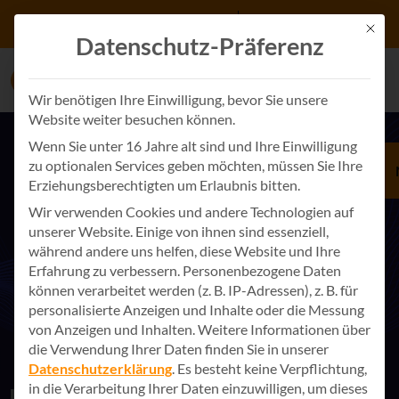
Zum Inhalt springen
+49 7243 34887 0
Kontakt
Mit d
Datenschutz-Präferenz
Wir benötigen Ihre Einwilligung, bevor Sie unsere
Website weiter besuchen können.
Wenn Sie unter 16 Jahre alt sind und Ihre Einwilligung
zu optionalen Services geben möchten, müssen Sie Ihre
NEUIGKEITEN RUND UM APPSPHERE
Erziehungsberechtigten um Erlaubnis bitten.
Unsere aktuellen Infos für Sie
Wir verwenden Cookies und andere Technologien auf
unserer Website. Einige von ihnen sind essenziell,
Aktionen
Digitale Prozesse
Eventrückblicke
während andere uns helfen, diese Website und Ihre
Erfahrung zu verbessern.
Personenbezogene Daten
Künstliche Intelligenz
News
Referenznews
können verarbeitet werden (z. B. IP-Adressen), z. B. für
personalisierte Anzeigen und Inhalte oder die Messung
Security
von Anzeigen und Inhalten.
Weitere Informationen über
die Verwendung Ihrer Daten finden Sie in unserer
Datenschutzerklärung
.
Es besteht keine Verpflichtung,
in die Verarbeitung Ihrer Daten einzuwilligen, um dieses