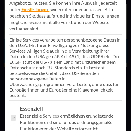
Angebot zu nutzen.
Sie können Ihre Auswahl jederzeit
unter
Einstellungen
widerrufen oder anpassen.
Bitte
beachten Sie, dass aufgrund individueller Einstellungen
möglicherweise nicht alle Funktionen der Website
verfügbar sind.
Einige Services verarbeiten personenbezogene Daten in
den USA. Mit Ihrer Einwilligung zur Nutzung dieser
Services willigen Sie auch in die Verarbeitung Ihrer
Daten in den USA gemäß Art. 49 (1) lit. a GDPR ein. Der
EuGH stuft die USA als ein Land mit unzureichendem
Datenschutz nach EU-Standards ein. Es besteht
beispielsweise die Gefahr, dass US-Behörden
28. Juli 2026
Eventrückblicke
personenbezogene Daten in
Überwachungsprogrammen verarbeiten, ohne dass für
Rückblick Tag der IT-Sicherheit
Europäerinnen und Europäer eine Klagemöglichkeit
besteht.
Die von der Karlsruher IT-Sicherheitsinitiative (KA-IT-
Si) organisierte Veranstaltung hat sich als wichtige
Es folgt eine Liste der Service-Gruppen, für die eine Einwill
Essenziell
Plattform für den Austausch rund um aktuelle Cyber-
Essenzielle Services ermöglichen grundlegende
Bedrohungen und wirksame Sicherheitsstrategien
Funktionen und sind für das ordnungsgemäße
etabliert.
Zum Beitrag
Funktionieren der Website erforderlich.