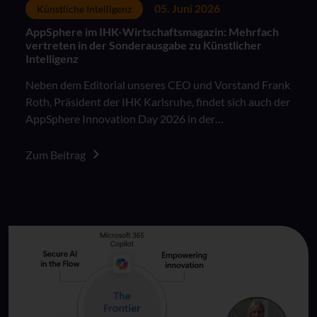
05. Juni 2026
Künstliche Intelligenz
AppSphere im IHK-Wirtschaftsmagazin: Mehrfach
vertreten in der Sonderausgabe zu Künstlicher
Intelligenz
Neben dem Editorial unseres CEO und Vorstand Frank
Roth, Präsident der IHK Karlsruhe, findet sich auch der
AppSphere Innovation Day 2026 in der
Sonderausgabe des IHK Wirtschaftsmagazins „KI in
der Arbeitswelt: Besser als das Original?“.
Zum Beitrag