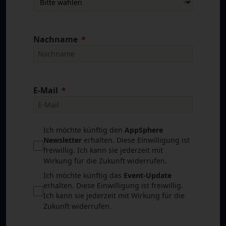
Nachname
E-Mail
Ich möchte künftig den
AppSphere
Newsletter
erhalten. Diese Einwilligung ist
freiwillig. Ich kann sie jederzeit mit
Wirkung für die Zukunft widerrufen.
15. Juni 2026
News
Ich möchte künftig das
Event-Update
erhalten. Diese Einwilligung ist freiwillig.
Microsoft kündigt Preisanpassungen für Microsoft
Ich kann sie jederzeit mit Wirkung für die
365 ab Juli 2026 an
Zukunft widerrufen.
Microsoft hat angekündigt, die Preise verschiedener