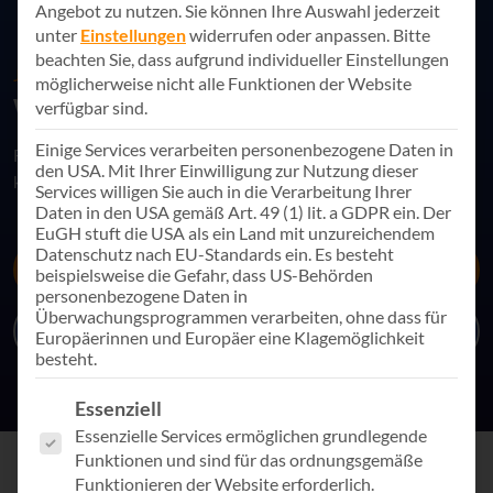
Angebot zu nutzen.
Sie können Ihre Auswahl jederzeit
unter
Einstellungen
widerrufen oder anpassen.
Bitte
beachten Sie, dass aufgrund individueller Einstellungen
JETZT KONTAKT AUFNEHMEN
möglicherweise nicht alle Funktionen der Website
Wir sind für Sie da
verfügbar sind.
Einige Services verarbeiten personenbezogene Daten in
Für eine erfolgreiche digitale Zukunft: AppSphere ist Ihr
den USA. Mit Ihrer Einwilligung zur Nutzung dieser
kompetenter Partner. Nehmen Sie Kontakt mit uns auf!
Services willigen Sie auch in die Verarbeitung Ihrer
Daten in den USA gemäß Art. 49 (1) lit. a GDPR ein. Der
EuGH stuft die USA als ein Land mit unzureichendem
Datenschutz nach EU-Standards ein. Es besteht
Schreiben Sie uns
beispielsweise die Gefahr, dass US-Behörden
personenbezogene Daten in
Überwachungsprogrammen verarbeiten, ohne dass für
Telefon: +49 7243 34887 0
Europäerinnen und Europäer eine Klagemöglichkeit
besteht.
Es folgt eine Liste der Service-Gruppen, für die eine Einwill
Essenziell
Essenzielle Services ermöglichen grundlegende
Funktionen und sind für das ordnungsgemäße
Funktionieren der Website erforderlich.