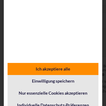
E-Mail
Telefon
Ihre Nachricht an uns:
Die Verarbeitung Ihrer Daten erfolgt zum Zweck der B
Ich akzeptiere alle
Anfrage. Weitere Informationen zur Datenverarbeitu
Rechten finden Sie in unserer
Datenschutzerklärung
.
Einwilligung speichern
Ich möchte künftig Informationen über Themen und 
der AppSphere AG per E-Mail erhalten. Diese Einwillig
freiwillig. Ich kann sie jederzeit mit Wirkung für die Z
Nur essenzielle Cookies akzeptieren
widerrufen.
Individuelle Datenschutz-Präferenzen