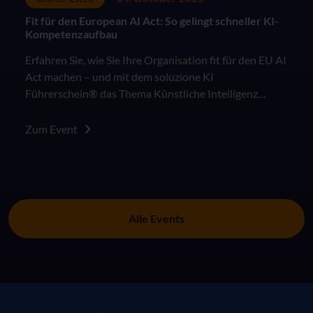
Fit für den European AI Act: So gelingt schneller KI-
Kompetenzaufbau
Erfahren Sie, wie Sie Ihre Organisation fit für den EU AI
Act machen – und mit dem soluzione KI
Führerschein® das Thema Künstliche Intelligenz
praxisnah, sicher und verständlich in Ihre Lern- und
Arbeitskultur integrieren.
Zum Event
Alle Events