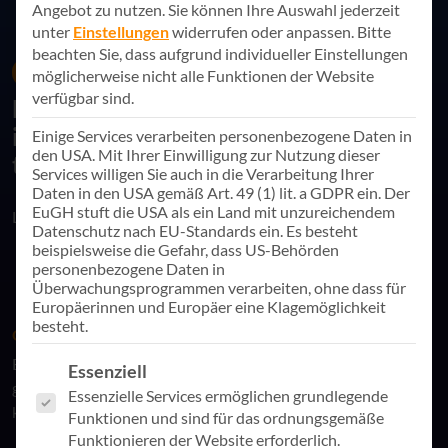
Angebot zu nutzen.
Sie können Ihre Auswahl jederzeit
unter
Einstellungen
widerrufen oder anpassen.
Bitte
beachten Sie, dass aufgrund individueller Einstellungen
23. Oktober 2025
Online-Event
möglicherweise nicht alle Funktionen der Website
verfügbar sind.
Datenbasierte Entscheidungen mit
interaktiven Power BI Dashboards
Einige Services verarbeiten personenbezogene Daten in
den USA. Mit Ihrer Einwilligung zur Nutzung dieser
treffen
Services willigen Sie auch in die Verarbeitung Ihrer
Daten in den USA gemäß Art. 49 (1) lit. a GDPR ein. Der
EuGH stuft die USA als ein Land mit unzureichendem
Link teilen
Datenschutz nach EU-Standards ein. Es besteht
beispielsweise die Gefahr, dass US-Behörden
personenbezogene Daten in
Überwachungsprogrammen verarbeiten, ohne dass für
Europäerinnen und Europäer eine Klagemöglichkeit
besteht.
ONLINE-SESSION
Erfahren Sie, wie Sie interaktive Dashboards mit Power BI
Es folgt eine Liste der Service-Gruppen, für die eine Einwill
Essenziell
gezielt einsetzen, um fundierte Entscheidungen zu treffen –
Essenzielle Services ermöglichen grundlegende
klar, visuell verständlich und individuell anpassbar.
Funktionen und sind für das ordnungsgemäße
Funktionieren der Website erforderlich.