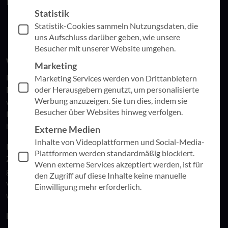
📅 Donnerstag, 23.10.2025 🕒 16:00–17:00 Uhr 📍 Online
Statistik
Statistik-Cookies sammeln Nutzungsdaten, die
uns Aufschluss darüber geben, wie unsere
Besucher mit unserer Website umgehen.
Was erwartet Sie?
Marketing
Die visuelle Aufbereitung und zielgruppengerechte
Marketing Services werden von Drittanbietern
oder Herausgebern genutzt, um personalisierte
Darstellung von Daten wird für Unternehmen immer
Werbung anzuzeigen. Sie tun dies, indem sie
wichtiger. Doch gerade bei der Einführung von Business-
Besucher über Websites hinweg verfolgen.
Intelligence-Lösungen wie Power BI fehlen häufig das Know-
how, die passende Governance oder die nötige Strategie.
Externe Medien
Inhalte von Videoplattformen und Social-Media-
In dieser kompakten Online-Session zeigt Ihnen Marion
Plattformen werden standardmäßig blockiert.
Ziemke praxisnah, wie Sie Power BI in Ihrem Unternehmen
Wenn externe Services akzeptiert werden, ist für
gewinnbringend einsetzen. Anhand interaktiver Dashboards
den Zugriff auf diese Inhalte keine manuelle
vermittelt sie, wie sich datenbasierte Entscheidungen
Einwilligung mehr erforderlich.
wirksam unterstützen lassen.
Highlights: