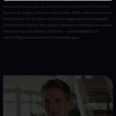
innovative Lösungen zu entwickeln. In zahlreichen Projekten
konnte sie zeigen, wie aus analytischer Tiefe und einem klaren
Verständnis für Business-Anforderungen gewinnbringende
Einblicke entstehen. Ihre detailorientierte Herangehensweise
setzt dort an, wo andere aufhören – und ermöglicht so
nachhaltige datenbasierte Entscheidungen.