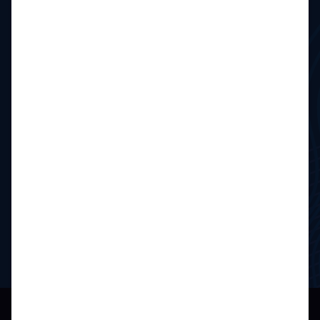
Sara D.
Teilnehmerin, "Dashboard in a Day 2025"
„Danke für den Workshop. Das war ein guter
Einstieg und nun gelingt es mir in meinem Projekt
besser, PBI Weisung zu geben und Anforderungen
zu formulieren. Durch das Wissen, das ich beim
Workshop erlangt habe, kann ich nun selbst
Workarounds finden und bewege mich souverän in
PBI.“