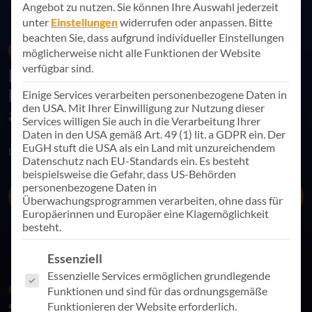
Angebot zu nutzen.
Sie können Ihre Auswahl jederzeit
unter
Einstellungen
widerrufen oder anpassen.
Bitte
beachten Sie, dass aufgrund individueller Einstellungen
29. September 2026
Online-Event
möglicherweise nicht alle Funktionen der Website
verfügbar sind.
Mit Daten mehr erreichen – Ihr
Einstieg in Power BI mit „Dashboard in
Einige Services verarbeiten personenbezogene Daten in
den USA. Mit Ihrer Einwilligung zur Nutzung dieser
a Day“
Services willigen Sie auch in die Verarbeitung Ihrer
Daten in den USA gemäß Art. 49 (1) lit. a GDPR ein. Der
EuGH stuft die USA als ein Land mit unzureichendem
Link teilen
Datenschutz nach EU-Standards ein. Es besteht
beispielsweise die Gefahr, dass US-Behörden
personenbezogene Daten in
Jetzt anmelden
Überwachungsprogrammen verarbeiten, ohne dass für
Europäerinnen und Europäer eine Klagemöglichkeit
besteht.
Es folgt eine Liste der Service-Gruppen, für die eine Einwill
Essenziell
Essenzielle Services ermöglichen grundlegende
KOSTENFREIER WORKSHOP
Funktionen und sind für das ordnungsgemäße
Funktionieren der Website erforderlich.
Schritt für Schritt zum individuellen Dashboard – in