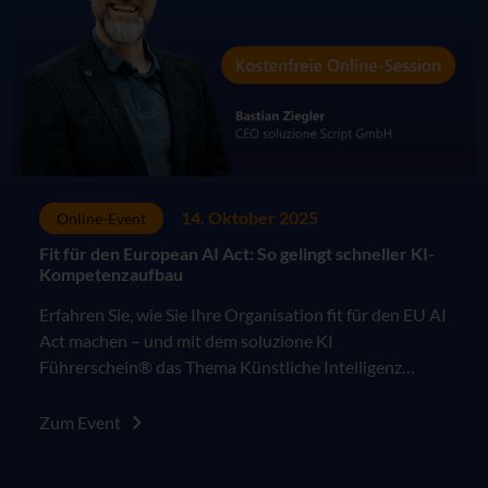
14. Oktober 2025
Online-Event
Fit für den European AI Act: So gelingt schneller KI-
Kompetenzaufbau
Erfahren Sie, wie Sie Ihre Organisation fit für den EU AI
Act machen – und mit dem soluzione KI
Führerschein® das Thema Künstliche Intelligenz
praxisnah, sicher und verständlich in Ihre Lern- und
Arbeitskultur integrieren.
Zum Event