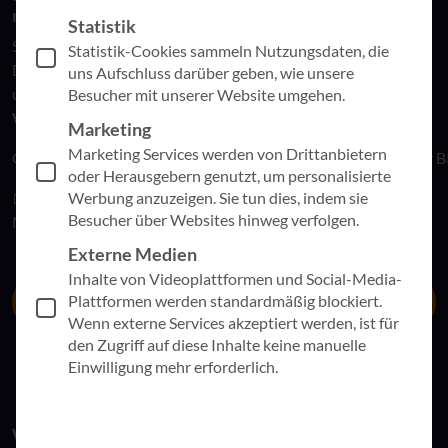
nur einem Tag
Statistik
Sie möchten fundierte Entscheidungen auf Basis valider
Statistik-Cookies sammeln Nutzungsdaten, die
Daten treffen – schnell, visuell und verständlich? Dann ist
uns Aufschluss darüber geben, wie unsere
unser kostenfreier
„Dashboard in a Day“–
Besucher mit unserer Website umgehen.
Workshop
genau das Richtige für Sie.
Marketing
Marketing Services werden von Drittanbietern
Gemeinsam mit Microsoft zeigen wir Ihnen, wie Sie mit Power B
oder Herausgebern genutzt, um personalisierte
Werbung anzuzeigen. Sie tun dies, indem sie
📅 29.09.2026 🕒 09:00 – 17:00 Uhr 📍 Online über
Besucher über Websites hinweg verfolgen.
Microsoft Teams
Externe Medien
Inhalte von Videoplattformen und Social-Media-
Plattformen werden standardmäßig blockiert.
zur Anmeldung
Wenn externe Services akzeptiert werden, ist für
den Zugriff auf diese Inhalte keine manuelle
Einwilligung mehr erforderlich.
Was Sie bei „Dashboard in a Day“ erwartet