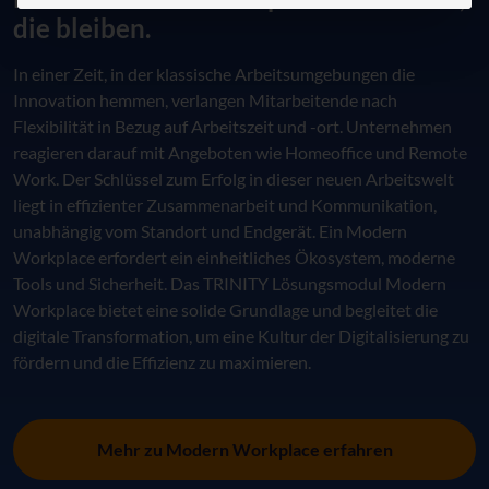
die bleiben.
In einer Zeit, in der klassische Arbeitsumgebungen die
Innovation hemmen, verlangen Mitarbeitende nach
Flexibilität in Bezug auf Arbeitszeit und -ort. Unternehmen
reagieren darauf mit Angeboten wie Homeoffice und Remote
Work. Der Schlüssel zum Erfolg in dieser neuen Arbeitswelt
liegt in effizienter Zusammenarbeit und Kommunikation,
unabhängig vom Standort und Endgerät. Ein Modern
Workplace erfordert ein einheitliches Ökosystem, moderne
Tools und Sicherheit. Das TRINITY Lösungsmodul Modern
Workplace bietet eine solide Grundlage und begleitet die
digitale Transformation, um eine Kultur der Digitalisierung zu
fördern und die Effizienz zu maximieren.
Mehr zu Modern Workplace erfahren