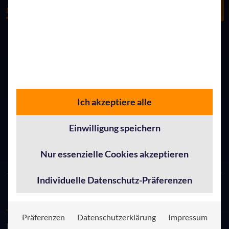
Modern Endpoint
Clo
Modern Workplace
Management
Co
Ich akzeptiere alle
Einwilligung speichern
Nur essenzielle Cookies akzeptieren
Individuelle Datenschutz-Präferenzen
TRINITY MODUL: MODERN WORKPLACE
Präferenzen
Datenschutzerklärung
Impressum
Ein moderner Arbeitsplatz für Talente,