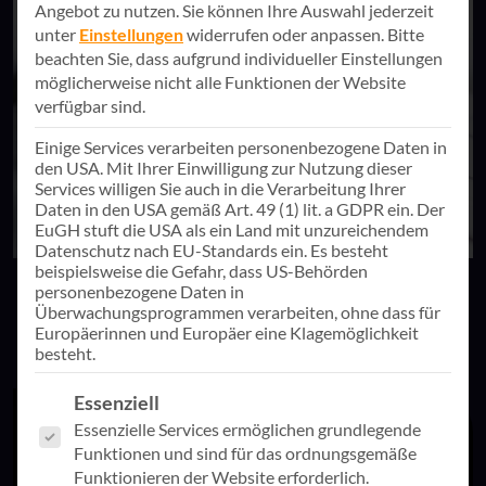
Angebot zu nutzen.
Sie können Ihre Auswahl jederzeit
unter
Einstellungen
widerrufen oder anpassen.
Bitte
beachten Sie, dass aufgrund individueller Einstellungen
möglicherweise nicht alle Funktionen der Website
verfügbar sind.
Einige Services verarbeiten personenbezogene Daten in
den USA. Mit Ihrer Einwilligung zur Nutzung dieser
Services willigen Sie auch in die Verarbeitung Ihrer
Daten in den USA gemäß Art. 49 (1) lit. a GDPR ein. Der
EuGH stuft die USA als ein Land mit unzureichendem
Datenschutz nach EU-Standards ein. Es besteht
beispielsweise die Gefahr, dass US-Behörden
personenbezogene Daten in
… wenn sie als reines IT-Projekt missverstanden werden,
Überwachungsprogrammen verarbeiten, ohne dass für
ohne an den wirklichen Nutzen zu denken.
Europäerinnen und Europäer eine Klagemöglichkeit
besteht.
Es folgt eine Liste der Service-Gruppen, für die eine Einwill
Essenziell
Essenzielle Services ermöglichen grundlegende
Funktionen und sind für das ordnungsgemäße
Funktionieren der Website erforderlich.