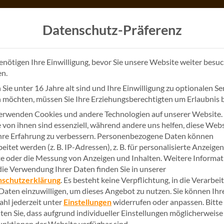
Datenschutz-Präferenz
enötigen Ihre Einwilligung, bevor Sie unsere Website weiter besu
n.
Sie unter 16 Jahre alt sind und Ihre Einwilligung zu optionalen Se
 möchten, müssen Sie Ihre Erziehungsberechtigten um Erlaubnis b
KOMPAKTWISSEN
erwenden Cookies und andere Technologien auf unserer Website.
VERANTWORTLI
e von ihnen sind essenziell, während andere uns helfen, diese Web
hre Erfahrung zu verbessern.
Personenbezogene Daten können
Governan
eitet werden (z. B. IP-Adressen), z. B. für personalisierte Anzeige
te oder die Messung von Anzeigen und Inhalten.
Weitere Informa
2025
die Verwendung Ihrer Daten finden Sie in unserer
nschutzerklärung
.
Es besteht keine Verpflichtung, in die Verarbei
 Daten einzuwilligen, um dieses Angebot zu nutzen.
Sie können Ihr
hl jederzeit unter
Einstellungen
widerrufen oder anpassen.
Bitte
Wie gelingt der Spagat z
ten Sie, dass aufgrund individueller Einstellungen möglicherweise
Der
Governance Bluepri
Funktionen der Website verfügbar sind.