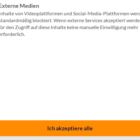
Externe Medien
Inhalte von Videoplattformen und Social-Media-Plattformen wer
Jetzt herunterladen
standardmäßig blockiert. Wenn externe Services akzeptiert werden
für den Zugriff auf diese Inhalte keine manuelle Einwilligung mehr
erforderlich.
hlecht
hname
il Adresse
e Verarbeitung Ihrer Daten erfolgt zum Zweck der Bereitstellung 
Ich akzeptiere alle
wnloads. Weitere Informationen zur Datenverarbeitung und Ihre
chten finden Sie in unserer
Datenschutzerklärung
.