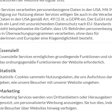
einem klaren Framework 
e Services verarbeiten personenbezogene Daten in den USA. Mit I
Dabei deckt er alle The
lligung zur Nutzung dieser Services willigen Sie auch in die Verarb
Berechtigungen bis zum 
 Daten in den USA gemäß Art. 49 (1) lit. a GDPR ein. Der EuGH stuf
ls ein Land mit unzureichendem Datenschutz nach EU-Standards 
steht beispielsweise die Gefahr, dass US-Behörden personenbezo
 in Überwachungsprogrammen verarbeiten, ohne dass für
Praxiswissen zu Gove
äerinnen und Europäer eine Klagemöglichkeit besteht.
Templates & Tools so
Unternehmen
gt eine Liste der Service-Gruppen, für die eine Einwilligung ertei
Essenziell
Essenzielle Services ermöglichen grundlegende Funktionen und si
Checklisten zum Sel
das ordnungsgemäße Funktionieren der Website erforderlich.
den
Reifegrad
Ihres 
Statistik
konkrete Maßnahme
Statistik-Cookies sammeln Nutzungsdaten, die uns Aufschluss da
geben, wie unsere Besucher mit unserer Website umgehen.
Marketing
Marketing Services werden von Drittanbietern oder Herausgeber
genutzt, um personalisierte Werbung anzuzeigen. Sie tun dies, in
sie Besucher über Websites hinweg verfolgen.