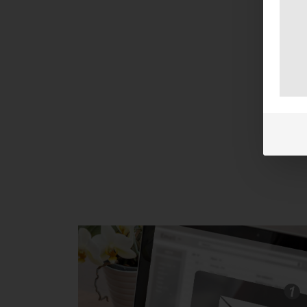
Ic
is
wi