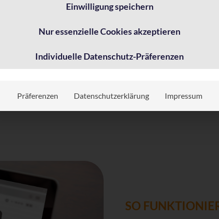
Einwilligung speichern
h möchte den
AppSphere Newsletter
abonnieren. Diese Einwillig
t freiwillig. Ich kann sie jederzeit mit Wirkung für die Zukunft
Nur essenzielle Cookies akzeptieren
derrufen.
Individuelle Datenschutz-Präferenzen
Jetzt herunterladen
Präferenzen
Datenschutzerklärung
Impressum
SO FUNKTIONI