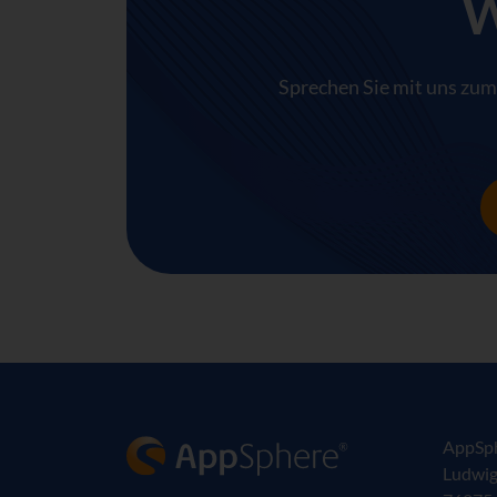
W
Sprechen Sie mit uns zum
AppSphere IT-Lösungsanbieter
AppSp
Ludwig