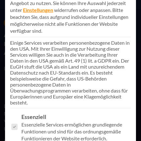
Angebot zu nutzen.
Sie können Ihre Auswahl jederzeit
unter
Einstellungen
widerrufen oder anpassen.
Bitte
beachten Sie, dass aufgrund individueller Einstellungen
20. September 2023
Referenznews
möglicherweise nicht alle Funktionen der Website
verfügbar sind.
AppSphere AG und Visplay GmbH
meistern Herausforderungen bei IT-
Einige Services verarbeiten personenbezogene Daten in
den USA. Mit Ihrer Einwilligung zur Nutzung dieser
Ausgründung
Services willigen Sie auch in die Verarbeitung Ihrer
Daten in den USA gemäß Art. 49 (1) lit. a GDPR ein. Der
EuGH stuft die USA als ein Land mit unzureichendem
Link teilen
Datenschutz nach EU-Standards ein. Es besteht
beispielsweise die Gefahr, dass US-Behörden
personenbezogene Daten in
Überwachungsprogrammen verarbeiten, ohne dass für
Europäerinnen und Europäer eine Klagemöglichkeit
besteht.
Die IT-Ausgründung der Visplay GmbH aus dem
Mutterkonzern war ein ambitioniertes und komplexes
Es folgt eine Liste der Service-Gruppen, für die eine Einwill
Essenziell
Vorhaben. Zu Beginn des Ausgründungsprojekts stand das
Essenzielle Services ermöglichen grundlegende
Unternehmen vor einer anspruchsvollen Ausgangslage.
Funktionen und sind für das ordnungsgemäße
Funktionieren der Website erforderlich.