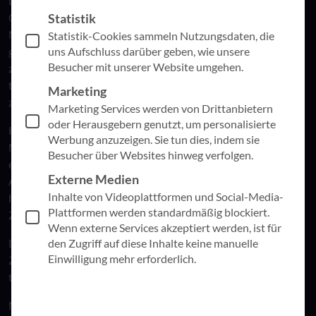
Die Aufgabe bestand nicht nur darin, die IT-Landschaft von
Statistik
Grund auf zu trennen, sondern auch eine reibungslose IT-
Migration und eine effektive ERP-Anbindung zu
Statistik-Cookies sammeln Nutzungsdaten, die
uns Aufschluss darüber geben, wie unsere
gewährleisten. Dabei galt es, komplexe Verknüpfungen
Besucher mit unserer Website umgehen.
zwischen verschiedenen Systemen zu bewältigen und sowohl
technische Anforderungen als auch individuelle Bedürfnisse
Marketing
zu berücksichtigen.
Marketing Services werden von Drittanbietern
oder Herausgebern genutzt, um personalisierte
Hardware-Einschränkungen, die sich aus der aktuellen
Werbung anzuzeigen. Sie tun dies, indem sie
Marktsituation ergaben, stellten zusätzliche Hürden dar, die
Besucher über Websites hinweg verfolgen.
es zu überwinden galt. Trotz dieser komplexen
Externe Medien
Ausgangssituation konnte das Projektteam eine
Inhalte von Videoplattformen und Social-Media-
hochfunktionale IT-Infrastruktur schaffen und die gesteckten
Plattformen werden standardmäßig blockiert.
Ziele erreichen.
Wenn externe Services akzeptiert werden, ist für
den Zugriff auf diese Inhalte keine manuelle
Der Erfolg dieses Projekts war das Ergebnis einer engen
Einwilligung mehr erforderlich.
Zusammenarbeit im Projektteam sowie der präzisen
termingerechten Abstimmung untereinander.
Möchten Sie detaillierte Einblicke in das