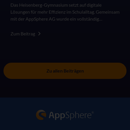
Das Heisenberg-Gymnasium setzt auf digitale
Lösungen für mehr Effizienz im Schulalltag. Gemeinsam
mit der AppSphere AG wurde ein vollständig
automatisierter Bestellprozess für Lernmittel
entwickelt
Zum Beitrag
Zu allen Beiträgen
AppSphere IT-Lösungsanbieter