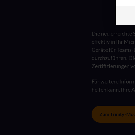
Die neu erreichte
effektiv in Ihr Mic
Geräte für Teams-
durchzuführen. Di
Zertifizierungen vo
Für weitere Info
helfen kann, Ihre 
Zum Trinity-Mo