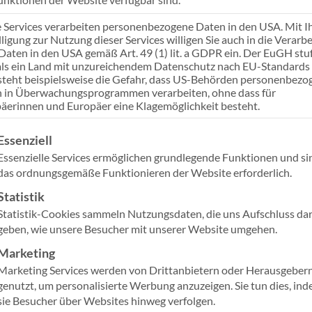
e Services verarbeiten personenbezogene Daten in den USA. Mit I
Link teilen
lligung zur Nutzung dieser Services willigen Sie auch in die Verarb
 Daten in den USA gemäß Art. 49 (1) lit. a GDPR ein. Der EuGH stuf
ls ein Land mit unzureichendem Datenschutz nach EU-Standards 
steht beispielsweise die Gefahr, dass US-Behörden personenbezo
 in Überwachungsprogrammen verarbeiten, ohne dass für
äerinnen und Europäer eine Klagemöglichkeit besteht.
gt eine Liste der Service-Gruppen, für die eine Einwilligung ertei
Essenziell
Essenzielle Services ermöglichen grundlegende Funktionen und si
ndig wandelnden Geschäftsumfeld ist eine reibungslose Z
das ordnungsgemäße Funktionieren der Website erforderlich.
ei ziehen viele Organisationen den Übergang zu einem m
Statistik
icrosoft Teams in Betracht, stehen jedoch oft vor Herausf
Statistik-Cookies sammeln Nutzungsdaten, die uns Aufschluss da
laborationsplattform ist Microsoft Teams für Ihre Organis
geben, wie unsere Besucher mit unserer Website umgehen.
 nahtlose virtuelle Kommunikation und Zusammenarbeit z
Marketing
Marketing Services werden von Drittanbietern oder Herausgeber
rkünden zu können, dass wir die Microsoft-Spezialisierung
genutzt, um personalisierte Werbung anzuzeigen. Sie tun dies, in
sie Besucher über Websites hinweg verfolgen.
rk Meetings and Meeting Rooms for Microsoft Teams err