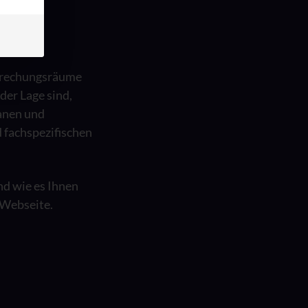
sprechungsräume
der Lage sind,
anen und
 fachspezifischen
d wie es Ihnen
 Webseite.