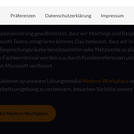
Präferenzen
Datenschutzerklärung
Impressum
 Spezialisierung gewährleistet, dass wir Meetings und Be
rosoft Teams integrieren können. Das bedeutet, dass wir in 
Besprechungsräume bereitzustellen oder Netzwerke zu pl
e Fachkenntnisse werden u.a. durch Kundenreferenzen und
n Microsoft verifiziert.
rmationen zu unserem Lösungsmodul
Modern Workplace
un
Arbeitsumgebung zu verbessern, besuchen Sie bitte unsere
dul Modern Workplace