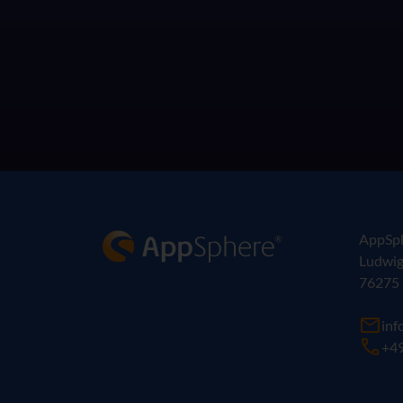
AppSphere IT-Lösungsanbieter
AppSp
Ludwig
76275 
in
+49