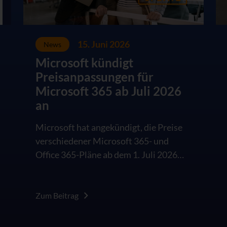
15. Juni 2026
News
Microsoft kündigt
Preisanpassungen für
Microsoft 365 ab Juli 2026
an
Microsoft hat angekündigt, die Preise
verschiedener Microsoft 365- und
Office 365-Pläne ab dem 1. Juli 2026
anzupassen. Betroffen sind sowohl
Business- als auch Enterprise-Pläne im
kommerziellen Umfeld. Die
Zum Beitrag
Änderungen greifen für Neukunden
sowie für bestehende Kunden jeweils