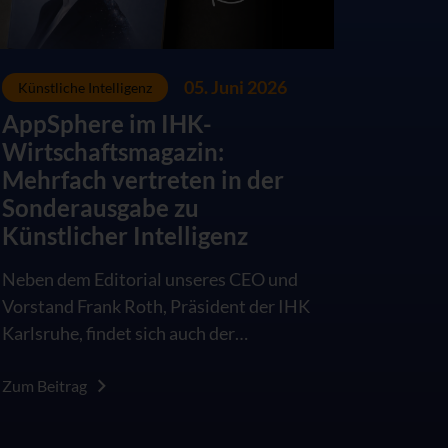
05. Juni 2026
Künstliche Intelligenz
AppSphere im IHK-
Wirtschaftsmagazin:
Mehrfach vertreten in der
Sonderausgabe zu
Künstlicher Intelligenz
Neben dem Editorial unseres CEO und
Vorstand Frank Roth, Präsident der IHK
Karlsruhe, findet sich auch der
AppSphere Innovation Day 2026 in der
Sonderausgabe des IHK
Zum Beitrag
Wirtschaftsmagazins "KI in der
Arbeitswelt: Besser als das Original?".