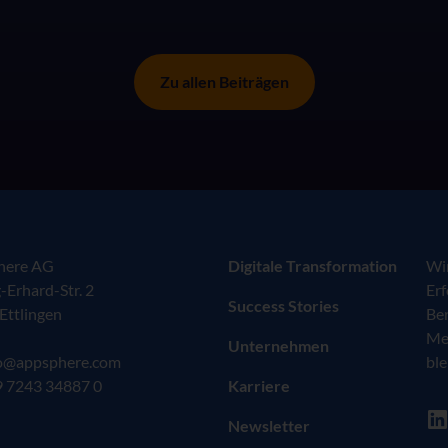
zum nächsten Vertrags- oder
Verlängerungszeitpunkt nach dem 1.
Juli 2026.
Zu allen Beiträgen
here AG
Digitale Transformation
Wir
-Erhard-Str. 2
Erf
Success Stories
Ettlingen
Ber
Men
Unternehmen
fo@appsphere.com
ble
 7243 34887 0
Karriere
Newsletter