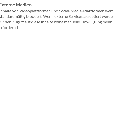
ichnung ergänzt unsere bisherigen Spezialisierungen Call
Externe Medien
tion and Change Management und markiert damit einen w
Inhalte von Videoplattformen und Social-Media-Plattformen wer
standardmäßig blockiert. Wenn externe Services akzeptiert werden
für den Zugriff auf diese Inhalte keine manuelle Einwilligung mehr
erforderlich.