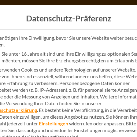
Datenschutz-Präferenz
enötigen Ihre Einwilligung, bevor Sie unsere Website weiter besu
n.
Sie unter 16 Jahre alt sind und Ihre Einwilligung zu optionalen Se
 möchten, müssen Sie Ihre Erziehungsberechtigten um Erlaubnis b
erwenden Cookies und andere Technologien auf unserer Website.
e von ihnen sind essenziell, während andere uns helfen, diese Web
22. Febru
News
hre Erfahrung zu verbessern.
Personenbezogene Daten können
eitet werden (z. B. IP-Adressen), z. B. für personalisierte Anzeige
AppSpher
te oder die Messung von Anzeigen und Inhalten.
Weitere Informa
die Verwendung Ihrer Daten finden Sie in unserer
weitere 
nschutzerklärung
.
Es besteht keine Verpflichtung, in die Verarbei
 Daten einzuwilligen, um dieses Angebot zu nutzen.
Sie können Ihr
hl jederzeit unter
Einstellungen
widerrufen oder anpassen.
Bitte
bei Micr
ten Sie, dass aufgrund individueller Einstellungen möglicherweise
Funktionen der Website verfügbar sind.