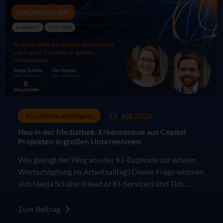
15. Juli 2026
Künstliche Intelligenz
Neu in der Mediathek: Erkenntnisse aus Copilot
Projekten in großen Unternehmen
Wie gelingt der Weg von der KI-Euphorie zur echten
Wertschöpfung im Arbeitsalltag? Dieser Frage widmen
sich Nadja Schäfer (Head of KI-Services) und Tim
Ziegler (CSO – Sales Director) in ihrem Vortrag auf
dem AppSphere Innovation Day 2026.
Zum Beitrag