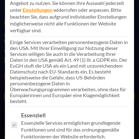
Angebot zu nutzen.
Sie können Ihre Auswahl jederzeit
unter
Einstellungen
widerrufen oder anpassen.
Bitte
beachten Sie, dass aufgrund individueller Einstellungen
05. Juni 2026
Künstliche Intelligenz
möglicherweise nicht alle Funktionen der Website
verfügbar sind.
AppSphere im IHK-
Wirtschaftsmagazin: Mehrfach
Einige Services verarbeiten personenbezogene Daten in
den USA. Mit Ihrer Einwilligung zur Nutzung dieser
vertreten in der Sonderausgabe zu
Services willigen Sie auch in die Verarbeitung Ihrer
Künstlicher Intelligenz
Daten in den USA gemäß Art. 49 (1) lit. a GDPR ein. Der
EuGH stuft die USA als ein Land mit unzureichendem
Datenschutz nach EU-Standards ein. Es besteht
Link teilen
beispielsweise die Gefahr, dass US-Behörden
personenbezogene Daten in
Überwachungsprogrammen verarbeiten, ohne dass für
Europäerinnen und Europäer eine Klagemöglichkeit
Wirtschaftsmagazin lesen
besteht.
Es folgt eine Liste der Service-Gruppen, für die eine Einwill
Essenziell
Essenzielle Services ermöglichen grundlegende
Funktionen und sind für das ordnungsgemäße
Funktionieren der Website erforderlich.
EDITORIAL UNSERES CEO ALS PRÄSIDENT DER IHK