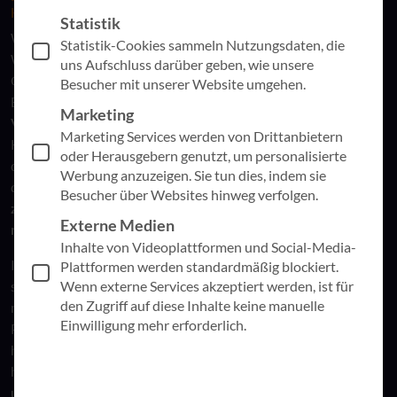
KARLSRUHE
Statistik
Wir freuen uns, dass wir in der Sonderausgabe des IHK
Statistik-Cookies sammeln Nutzungsdaten, die
Wirtschaftsmagazins „KI in der Arbeitswelt: Besser als das
uns Aufschluss darüber geben, wie unsere
Original?“ gleich mehrfach vertreten sind. Ein zentrales
Besucher mit unserer Website umgehen.
Element des Magazins ist das
Editorial unseres CEO und
Marketing
Vorstand Frank Roth
, der seit Kurzem Präsident der IHK
Marketing Services werden von Drittanbietern
Karlsruhe ist. Darin formuliert er klar seine Perspektive auf
oder Herausgebern genutzt, um personalisierte
die Rolle von Künstlicher Intelligenz für den Mittelstand in
Werbung anzuzeigen. Sie tun dies, indem sie
der Region:
„Wir wollen den IHK Kammerbezirk Karlsruhe
Besucher über Websites hinweg verfolgen.
zur Vorreiterregion für anwendungsnahe KI im Mittelstand
Externe Medien
machen – schnell, pragmatisch und verantwortungsvoll.“
Inhalte von Videoplattformen und Social-Media-
Im Fokus steht dabei vor allem die konkrete Umsetzung. KI
Plattformen werden standardmäßig blockiert.
Wenn externe Services akzeptiert werden, ist für
soll Unternehmen spürbar entlasten, Prozesse effizienter
den Zugriff auf diese Inhalte keine manuelle
machen und die Wettbewerbsfähigkeit stärken – ob in
Einwilligung mehr erforderlich.
Produktion, Vertrieb, Service oder Verwaltung. Gleichzeitig
hebt Frank Roth die besondere Stärke der Region Karlsruhe
hervor: ein enges Zusammenspiel aus Forschung, Wirtschaft
und Netzwerken, das ideale Voraussetzungen für die