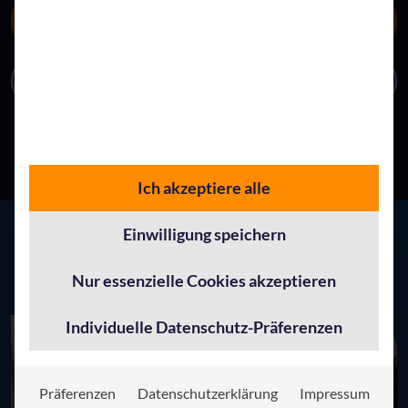
Direkt zum Veranstaltungseintrag im WIMA-
Magazin
Anmeldung zum Innovation Day
Ich akzeptiere alle
Einwilligung speichern
Weitere spannende Beiträge
Nur essenzielle Cookies akzeptieren
Individuelle Datenschutz-Präferenzen
Präferenzen
Datenschutzerklärung
Impressum