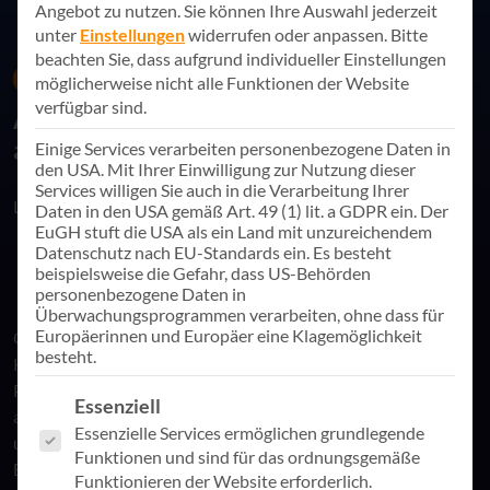
Angebot zu nutzen.
Sie können Ihre Auswahl jederzeit
unter
Einstellungen
widerrufen oder anpassen.
Bitte
beachten Sie, dass aufgrund individueller Einstellungen
11. Juli 2023
News
möglicherweise nicht alle Funktionen der Website
verfügbar sind.
AppSphere schließt 2022 erfolgreich
ab
Einige Services verarbeiten personenbezogene Daten in
den USA. Mit Ihrer Einwilligung zur Nutzung dieser
Services willigen Sie auch in die Verarbeitung Ihrer
Link teilen
Daten in den USA gemäß Art. 49 (1) lit. a GDPR ein. Der
EuGH stuft die USA als ein Land mit unzureichendem
Datenschutz nach EU-Standards ein. Es besteht
beispielsweise die Gefahr, dass US-Behörden
personenbezogene Daten in
Überwachungsprogrammen verarbeiten, ohne dass für
Europäerinnen und Europäer eine Klagemöglichkeit
Ob äußere Einflüsse wie Corona-Pandemie und Ukraine-
besteht.
Krieg oder eigene Investitionen in Personal oder
Produktentwicklung: Das Wachstum der AppSphere AG hielt
Es folgt eine Liste der Service-Gruppen, für die eine Einwill
Essenziell
auch 2022 unverändert an. 14,9 Prozent mehr Umsatz, eine
Essenzielle Services ermöglichen grundlegende
um 14 Prozent gesteigerte Eigenkapitalquote und 51.000
Funktionen und sind für das ordnungsgemäße
Euro mehr EBIT im Vergleich zum Vorjahr wurden von den
Funktionieren der Website erforderlich.