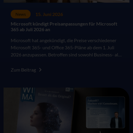
15. Juni 2026
News
Microsoft kündigt Preisanpassungen für Microsoft
365 ab Juli 2026 an
Microsoft hat angekündigt, die Preise verschiedener
Microsoft 365- und Office 365-Pläne ab dem 1. Juli
2026 anzupassen. Betroffen sind sowohl Business- als
auch Enterprise-Pläne im kommerziellen Umfeld. Die
Änderungen greifen für Neukunden sowie für
Zum Beitrag
bestehende Kunden jeweils zum nächsten Vertrags-
oder Verlängerungszeitpunkt nach dem 1. Juli 2026.