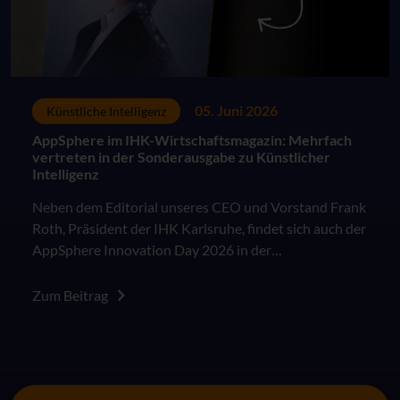
05. Juni 2026
Künstliche Intelligenz
AppSphere im IHK-Wirtschaftsmagazin: Mehrfach
vertreten in der Sonderausgabe zu Künstlicher
Intelligenz
Neben dem Editorial unseres CEO und Vorstand Frank
Roth, Präsident der IHK Karlsruhe, findet sich auch der
AppSphere Innovation Day 2026 in der
Sonderausgabe des IHK Wirtschaftsmagazins "KI in
der Arbeitswelt: Besser als das Original?".
Zum Beitrag