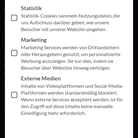
Teilnehmer:innen der Jahreshauptversammlung mit Applaus
Statistik
quittiert.
Statistik-Cookies sammeln Nutzungsdaten, die
Besonderen Anteil an der durchweg positiven Entwicklung
uns Aufschluss darüber geben, wie unsere
hat die modulare TRINITY-Lösungsplattform. Unternehmen
Besucher mit unserer Website umgehen.
sind damit in der Lage, den Weg der digitalen Transformation
Marketing
am eigenen Bedarf und mit dem Augenmerk auf den
Marketing Services werden von Drittanbietern
Menschen auszurichten. Dank Betrachtung der
oder Herausgebern genutzt, um personalisierte
Handlungsfelder Prozesse & Organisation, Technologie sowie
Werbung anzuzeigen. Sie tun dies, indem sie
Mensch & Kultur ist ein ganzheitlicher Change einfacher
Besucher über Websites hinweg verfolgen.
realisierbar.
Externe Medien
Auch deswegen ist 2023 ebenso positiv gestartet wie 2022
Inhalte von Videoplattformen und Social-Media-
Plattformen werden standardmäßig blockiert.
endete. Bei AppSphere stehen die Zeichen daher weiterhin
Wenn externe Services akzeptiert werden, ist für
der Gewinnung neuer Marktanteile. Dies soll unter anderem
den Zugriff auf diese Inhalte keine manuelle
mithilfe neuer Mitarbeiter:innen gelingen.
Einwilligung mehr erforderlich.