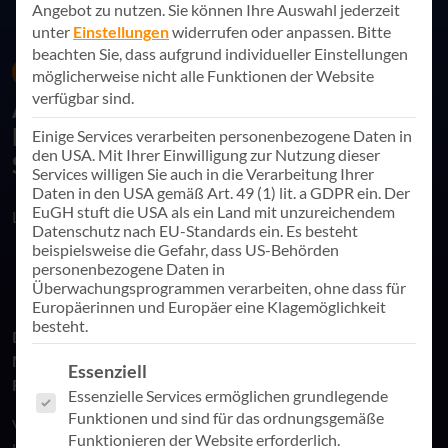
Angebot zu nutzen.
Sie können Ihre Auswahl jederzeit
unter
Einstellungen
widerrufen oder anpassen.
Bitte
beachten Sie, dass aufgrund individueller Einstellungen
08. Mai 2024
News
möglicherweise nicht alle Funktionen der Website
verfügbar sind.
Attraktivität für Mitglieder und
Fachkräfte | Kirche und
Einige Services verarbeiten personenbezogene Daten in
den USA. Mit Ihrer Einwilligung zur Nutzung dieser
Sozialwirtschaft starten digital durch
Services willigen Sie auch in die Verarbeitung Ihrer
Daten in den USA gemäß Art. 49 (1) lit. a GDPR ein. Der
EuGH stuft die USA als ein Land mit unzureichendem
Link teilen
Datenschutz nach EU-Standards ein. Es besteht
beispielsweise die Gefahr, dass US-Behörden
personenbezogene Daten in
Überwachungsprogrammen verarbeiten, ohne dass für
Europäerinnen und Europäer eine Klagemöglichkeit
besteht.
Die digitale Revolution kommt an: Künstliche Intelligenz als
Motor für die administrative Erneuerung. Ein Beitrag von
Es folgt eine Liste der Service-Gruppen, für die eine Einwill
Essenziell
Frank Roth.
Essenzielle Services ermöglichen grundlegende
Funktionen und sind für das ordnungsgemäße
Von der Effizienzsteigerung in der Gemeindekommunikation
Funktionieren der Website erforderlich.