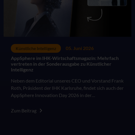
05. Juni 2026
Künstliche Intelligenz
AppSphere im IHK-Wirtschaftsmagazin: Mehrfach
vertreten in der Sonderausgabe zu Künstlicher
Intelligenz
Neben dem Editorial unseres CEO und Vorstand Frank
Roth, Präsident der IHK Karlsruhe, findet sich auch der
AppSphere Innovation Day 2026 in der
Sonderausgabe des IHK Wirtschaftsmagazins "KI in
der Arbeitswelt: Besser als das Original?".
Zum Beitrag