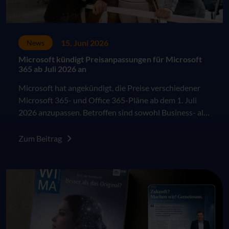
15. Juni 2026
News
Microsoft kündigt Preisanpassungen für Microsoft
365 ab Juli 2026 an
Microsoft hat angekündigt, die Preise verschiedener
Microsoft 365- und Office 365-Pläne ab dem 1. Juli
2026 anzupassen. Betroffen sind sowohl Business- als
auch Enterprise-Pläne im kommerziellen Umfeld. Die
Änderungen greifen für Neukunden sowie für
Zum Beitrag
bestehende Kunden jeweils zum nächsten Vertrags-
oder Verlängerungszeitpunkt nach dem 1. Juli 2026.