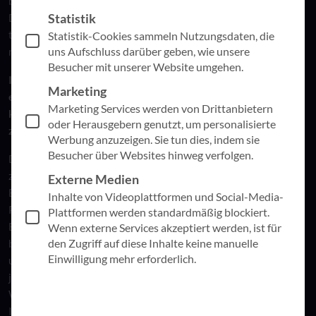
bis zur Automatisierung der Mitgliederverwaltung –
Statistik
Digitalisierung und künstliche Intelligenz sind dabei,
traditionelle Strukturen zu transformieren. Wir sind schon
Statistik-Cookies sammeln Nutzungsdaten, die
uns Aufschluss darüber geben, wie unsere
mittendrin.
Besucher mit unserer Website umgehen.
In einer Welt, die sich rasant digitalisiert, mag es auf den
Marketing
ersten Blick so erscheinen, als stünden Kirche und
Marketing Services werden von Drittanbietern
kirchliche Sozialwirtschaft vor einer Zerreißprobe
oder Herausgebern genutzt, um personalisierte
zwischen Tradition und Moderne.
Werbung anzuzeigen. Sie tun dies, indem sie
Besucher über Websites hinweg verfolgen.
Die Wertschöpfung innerhalb dieser Institutionen folgt
zweifelslos anderen Prinzipien als jene in rein kommerziellen
Externe Medien
Bereichen. Hier geht es weniger um Effizienzsteigerung und
Inhalte von Videoplattformen und Social-Media-
Profitmaximierung, sondern vielmehr um seelsorgerische
Plattformen werden standardmäßig blockiert.
Betreuung, Gemeinschaft und spirituelle Führung. Doch
Wenn externe Services akzeptiert werden, ist für
den Zugriff auf diese Inhalte keine manuelle
bedeutet dies keineswegs, dass die Digitalisierung für Kirchen
Einwilligung mehr erforderlich.
und Sozialwirtschaft kein Thema sein sollte. Im Gegenteil: Die
junge Generation, aufgewachsen in einer digital vernetzten
Welt, erwartet zunehmend, dass auch religiöse und soziale
Institutionen digitale Angebote bereitstellen – sei es zum