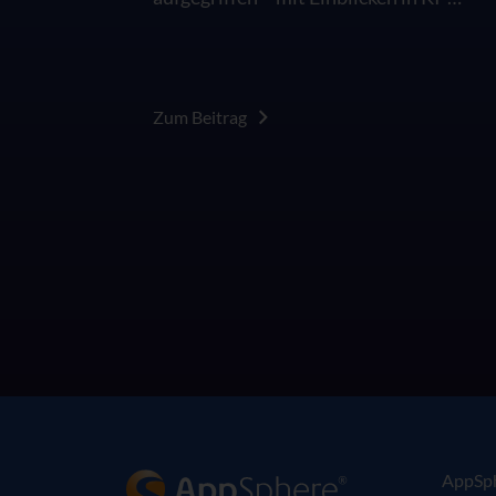
Anwendungen, Cybersecurity und die
Rolle des Menschen in der digitalen
Arbeitswelt.
Zum Beitrag
AppSphere IT-Lösungsanbieter
AppSp