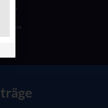
s auf, wir
26.03.2024.
träge