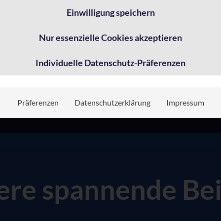
Einwilligung speichern
bar, sie liegt in Ihrer Hand. Nehmen Sie jetzt Kontakt zu un
erne.
Nur essenzielle Cookies akzeptieren
undinformationen lesen Sie
hier
die Meldung des BSI vom 
Individuelle Datenschutz-Präferenzen
Präferenzen
Datenschutzerklärung
Impressum
ere spannende Bei