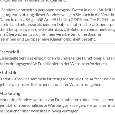
e Services verarbeiten personenbezogene Daten in den USA. Mit I
Link teilen
lligung zur Nutzung dieser Services willigen Sie auch in die Verarb
 Daten in den USA gemäß Art. 49 (1) lit. a GDPR ein. Der EuGH stuf
ls ein Land mit unzureichendem Datenschutz nach EU-Standards 
steht beispielsweise die Gefahr, dass US-Behörden personenbezo
 in Überwachungsprogrammen verarbeiten, ohne dass für
äerinnen und Europäer eine Klagemöglichkeit besteht.
gt eine Liste der Service-Gruppen, für die eine Einwilligung ertei
Essenziell
Essenzielle Services ermöglichen grundlegende Funktionen und si
Sicherheit in der Informationstechnologie (BSI) hat erneu
das ordnungsgemäße Funktionieren der Website erforderlich.
gleich mehrerer kritischer Schwachstellen beim Betrieb vo
Statistik
in Deutschland hingewiesen. Mindestens 17.000 Instanze
Statistik-Cookies sammeln Nutzungsdaten, die uns Aufschluss da
unkelziffer ist laut aktueller Untersuchung des BSIs soga
geben, wie unsere Besucher mit unserer Website umgehen.
Marketing
ens betriebener Exchange-Server sind ein gefundenes Fres
Marketing Services werden von Drittanbietern oder Herausgeber
d staatliche Akteure, um Schadsoftware aktiv zu verbreit
genutzt, um personalisierte Werbung anzuzeigen. Sie tun dies, in
sie Besucher über Websites hinweg verfolgen.
ie Ransomware-Angriffe zu starten. Betroffen sind laut 