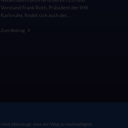
Vorstand Frank Roth, Präsident der IHK
Karlsruhe, findet sich auch der
AppSphere Innovation Day 2026 in der
Sonderausgabe des IHK
Zum Beitrag
Wirtschaftsmagazins "KI in der
Arbeitswelt: Besser als das Original?".
 sind überzeugt, dass der Weg zu nachhaltigem