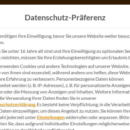
Datenschutz-Präferenz
enötigen Ihre Einwilligung, bevor Sie unsere Website weiter besu
n.
Sie unter 16 Jahre alt sind und Ihre Einwilligung zu optionalen Se
 möchten, müssen Sie Ihre Erziehungsberechtigten um Erlaubnis b
erwenden Cookies und andere Technologien auf unserer Website.
e von ihnen sind essenziell, während andere uns helfen, diese Web
27. März 
News
hre Erfahrung zu verbessern.
Personenbezogene Daten können
eitet werden (z. B. IP-Adressen), z. B. für personalisierte Anzeige
BSI warn
te oder die Messung von Anzeigen und Inhalten.
Weitere Informa
die Verwendung Ihrer Daten finden Sie in unserer
Sicherhe
nschutzerklärung
.
Es besteht keine Verpflichtung, in die Verarbei
 Daten einzuwilligen, um dieses Angebot zu nutzen.
Sie können Ihr
hl jederzeit unter
Einstellungen
widerrufen oder anpassen.
Bitte
schließe
ten Sie, dass aufgrund individueller Einstellungen möglicherweise
Funktionen der Website verfügbar sind.