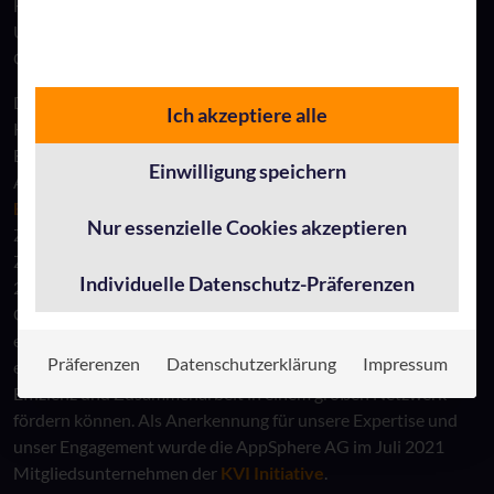
Handelns im Geschäftsbereich sowie die optimale
Unterstützung von Anwendern und die Förderung der
Geschäftsentwicklung durch Technologie.
Die ganzheitliche Betrachtung und die Einbeziehung von
Ich akzeptiere alle
Kultur und Technologie in jedem Schritt führen zur
Entwicklung moderner und erfolgreicher
Einwilligung speichern
Arbeitsplatzkonzepte. Ein herausragendes Beispiel ist die
Evangelische Kirche von Westfalen (EKvW)
, die in enger
Nur essenzielle Cookies akzeptieren
Zusammenarbeit mit AppSphere AG die nahtlose
Zusammenarbeit von 465 Gemeinden, 27 Kirchenkreisen,
Individuelle Datenschutz-Präferenzen
23.000 internen und externen Kolleg:innen, 2,2 Millionen
Gemeindemitgliedern und rund 85.000 Ehrenamtlichen
erreicht hat.
Dieses Projekt
zeigt eindrucksvoll, wie
Präferenzen
Datenschutzerklärung
Impressum
erfolgreiche
digitale Arbeitsplatzkonzepte in der Kirche
die
Effizienz und Zusammenarbeit in einem großen Netzwerk
fördern können. Als Anerkennung für unsere Expertise und
unser Engagement wurde die AppSphere AG im Juli 2021
Mitgliedsunternehmen der
KVI Initiative
.