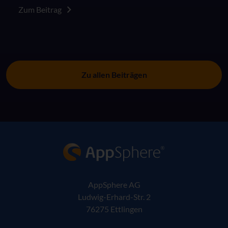
der Arbeitswelt: Besser als das Original?".
Zum Beitrag
Zu allen Beiträgen
AppSphere IT-Lösungsanbieter
AppSphere AG
Ludwig-Erhard-Str. 2
76275 Ettlingen