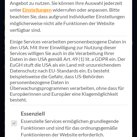
Angebot zu nutzen.
Sie können Ihre Auswahl jederzeit
unter
Einstellungen
widerrufen oder anpassen.
Bitte
beachten Sie, dass aufgrund individueller Einstellungen
15. Juni 2022
News
möglicherweise nicht alle Funktionen der Website
verfügbar sind.
Digitale Arbeitsplatzkonzepte in der
Kirche: Der richtige Weg zur modernen
Einige Services verarbeiten personenbezogene Daten in
den USA. Mit Ihrer Einwilligung zur Nutzung dieser
Zusammenarbeit
Services willigen Sie auch in die Verarbeitung Ihrer
Daten in den USA gemäß Art. 49 (1) lit. a GDPR ein. Der
EuGH stuft die USA als ein Land mit unzureichendem
Link teilen
Datenschutz nach EU-Standards ein. Es besteht
beispielsweise die Gefahr, dass US-Behörden
personenbezogene Daten in
Überwachungsprogrammen verarbeiten, ohne dass für
Europäerinnen und Europäer eine Klagemöglichkeit
besteht.
Digitale Arbeitsplatzkonzepte
in der Kirche: Der Schlüssel
zur modernen Zusammenarbeit.
Es folgt eine Liste der Service-Gruppen, für die eine Einwill
Essenziell
Essenzielle Services ermöglichen grundlegende
Die Welt und damit auch die Kirche unterliegen einem
Funktionen und sind für das ordnungsgemäße
stetigen Wandel. In der heutigen digitalen Arbeitswelt werden
Funktionieren der Website erforderlich.