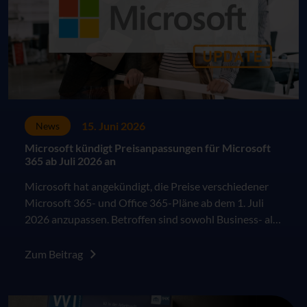
15. Juni 2026
News
Microsoft kündigt Preisanpassungen für Microsoft
365 ab Juli 2026 an
Microsoft hat angekündigt, die Preise verschiedener
Microsoft 365- und Office 365-Pläne ab dem 1. Juli
2026 anzupassen. Betroffen sind sowohl Business- als
auch Enterprise-Pläne im kommerziellen Umfeld. Die
Änderungen greifen für Neukunden sowie für
Zum Beitrag
bestehende Kunden jeweils zum nächsten Vertrags-
oder Verlängerungszeitpunkt nach dem 1. Juli 2026.