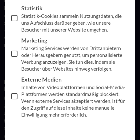
lang gewachsene Strukturen und Prozesse intensiv auf ihre
Statistik
Effizienz hin überprüft und optimiert. Ein konzeptioneller
Ansatz ist unerlässlich, um einen reibungslosen Übergang in
Statistik-Cookies sammeln Nutzungsdaten, die
uns Aufschluss darüber geben, wie unsere
die moderne Ära sicherzustellen. Bei der AppSphere AG
Besucher mit unserer Website umgehen.
stehen wir bereit, um diese Herausforderungen anzugehen.
Wir entwickeln individuelle Arbeitsplatzkonzepte, die die
Marketing
Bedürfnisse der Menschen in den Mittelpunkt stellen.
Marketing Services werden von Drittanbietern
oder Herausgebern genutzt, um personalisierte
Werbung anzuzeigen. Sie tun dies, indem sie
Besucher über Websites hinweg verfolgen.
Externe Medien
Einführung in digitale Arbeitsplatzkonzepte in der
Inhalte von Videoplattformen und Social-Media-
Kirche
Plattformen werden standardmäßig blockiert.
Unsere Überzeugung ist, dass es für eine erfolgreiche digitale
Wenn externe Services akzeptiert werden, ist für
Zusammenarbeit in der Kirche keinen besseren Weg gibt als
den Zugriff auf diese Inhalte keine manuelle
den gemeinsamen Weg. Dieser Ansatz folgt einem
Einwilligung mehr erforderlich.
humanzentrischen Prinzip, bei dem alle Beteiligten, sei es die
Geschäftsführung, die Stakeholder oder die Mitarbeitenden
aus verschiedenen Abteilungen, den Prozess aktiv begleiten