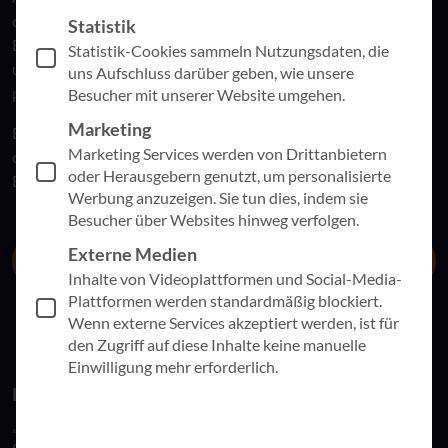
digitale Transformation nachhaltig gelingen kann: von
Statistik
Effizienzsteigerungen über mehr Attraktivität für Fachkräfte
Statistik-Cookies sammeln Nutzungsdaten, die
und Mitglieder bis hin zu CyberSecurity werden sämtliche
uns Aufschluss darüber geben, wie unsere
positiven Resultate von Digitalisierung beleuchtet.
Besucher mit unserer Website umgehen.
Marketing
Besonderes Augenmerk legt Frank Roth auf die Einbindung
Marketing Services werden von Drittanbietern
der Mitarbeitenden – einem alles entscheidenden
oder Herausgebern genutzt, um personalisierte
Erfolgsfaktor.
Werbung anzuzeigen. Sie tun dies, indem sie
Besucher über Websites hinweg verfolgen.
Externe Medien
Zum Artikel
Inhalte von Videoplattformen und Social-Media-
Plattformen werden standardmäßig blockiert.
Wenn externe Services akzeptiert werden, ist für
den Zugriff auf diese Inhalte keine manuelle
Einwilligung mehr erforderlich.
Kostenloses Abonnement von KVI im Dialog:
„KVI im Dialog“ ist für Mitarbeitende aus Kirche und