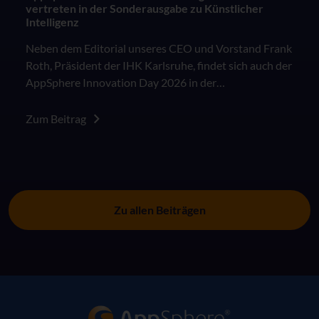
vertreten in der Sonderausgabe zu Künstlicher
Intelligenz
Neben dem Editorial unseres CEO und Vorstand Frank
Roth, Präsident der IHK Karlsruhe, findet sich auch der
AppSphere Innovation Day 2026 in der
Sonderausgabe des IHK Wirtschaftsmagazins "KI in
der Arbeitswelt: Besser als das Original?".
Zum Beitrag
Zu allen Beiträgen
AppSphere IT-Lösungsanbieter