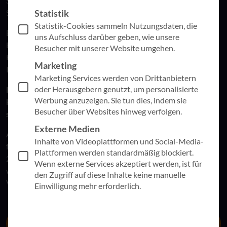
Success Stories, aktuelle Infos, Fachartikel, Events, Online-
Statistik
Sessions von uns und unseren Partnern und etliches mehr.
Statistik-Cookies sammeln Nutzungsdaten, die
Entdecken Sie, welche Digitalisierungsprojekte in diesen
uns Aufschluss darüber geben, wie unsere
Branchen welche Ergebnisse erzielt haben und was die
Besucher mit unserer Website umgehen.
Kunden für Herausforderungen hatten. Nutzen Sie die
Marketing
Impulse für eigene Ideen.
Marketing Services werden von Drittanbietern
oder Herausgebern genutzt, um personalisierte
KI ist in aller Munde. Doch was können speziell Kirchen und
Werbung anzuzeigen. Sie tun dies, indem sie
kirchennahe Organisationen mit KI-Tools tun? Und welche
Besucher über Websites hinweg verfolgen.
sind die richtigen für welche Herausforderung?
Externe Medien
Antworten auf diese Frage und mehr bietet der KI Kompass
Inhalte von Videoplattformen und Social-Media-
für Kirchen und kirchennahe Organisationen, der im Oktober
Plattformen werden standardmäßig blockiert.
2024 an alle versendet wird, die ein Exemplar davon nutzen
Wenn externe Services akzeptiert werden, ist für
wollen. Merken Sie sich gleich auf der Webseite für den
den Zugriff auf diese Inhalte keine manuelle
Versand vor.
Einwilligung mehr erforderlich.
Zur Landingpage