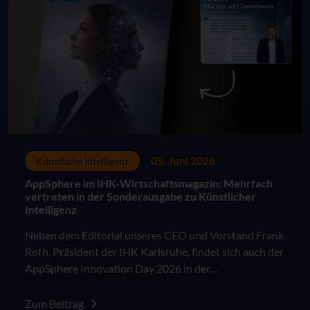
05. Juni 2026
Künstliche Intelligenz
AppSphere im IHK-Wirtschaftsmagazin: Mehrfach
vertreten in der Sonderausgabe zu Künstlicher
Intelligenz
Neben dem Editorial unseres CEO und Vorstand Frank
Roth, Präsident der IHK Karlsruhe, findet sich auch der
AppSphere Innovation Day 2026 in der
Sonderausgabe des IHK Wirtschaftsmagazins "KI in
der Arbeitswelt: Besser als das Original?".
Zum Beitrag