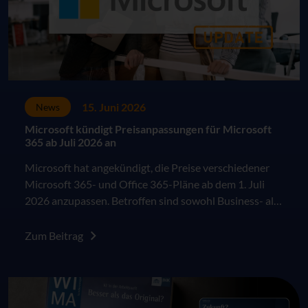
15. Juni 2026
News
Microsoft kündigt Preisanpassungen für Microsoft
365 ab Juli 2026 an
Microsoft hat angekündigt, die Preise verschiedener
Microsoft 365- und Office 365-Pläne ab dem 1. Juli
2026 anzupassen. Betroffen sind sowohl Business- als
auch Enterprise-Pläne im kommerziellen Umfeld. Die
Änderungen greifen für Neukunden sowie für
Zum Beitrag
bestehende Kunden jeweils zum nächsten Vertrags-
oder Verlängerungszeitpunkt nach dem 1. Juli 2026.