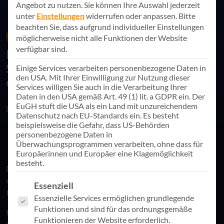
Angebot zu nutzen.
Sie können Ihre Auswahl jederzeit
unter
Einstellungen
widerrufen oder anpassen.
Bitte
beachten Sie, dass aufgrund individueller Einstellungen
03. September 2024
News
möglicherweise nicht alle Funktionen der Website
verfügbar sind.
Digitale Transformation in Kirche und
Sozialwirtschaft | Relevante Infos auf
Einige Services verarbeiten personenbezogene Daten in
den USA. Mit Ihrer Einwilligung zur Nutzung dieser
einen Blick
Services willigen Sie auch in die Verarbeitung Ihrer
Daten in den USA gemäß Art. 49 (1) lit. a GDPR ein. Der
EuGH stuft die USA als ein Land mit unzureichendem
Link teilen
Datenschutz nach EU-Standards ein. Es besteht
beispielsweise die Gefahr, dass US-Behörden
personenbezogene Daten in
Überwachungsprogrammen verarbeiten, ohne dass für
Europäerinnen und Europäer eine Klagemöglichkeit
besteht.
Die AppSphere AG hat eine Landingpage entwickelt, die –
exklusiv für Kirche und Sozialwirtschaft – relevante
Es folgt eine Liste der Service-Gruppen, für die eine Einwill
Essenziell
Informationen für genau diese Zielgruppen bündelt.
Essenzielle Services ermöglichen grundlegende
Funktionen und sind für das ordnungsgemäße
Rund um die digitale Transformation finden Sie hier Kunden
Funktionieren der Website erforderlich.