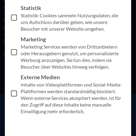
und abgewickelt werden. Die Taufe selbst erlebt der Täufling
Statistik
natürlich live und vor Ort.
Statistik-Cookies sammeln Nutzungsdaten, die
Das Feedback der Hackathon-Jury, den Stakeholdern der
uns Aufschluss darüber geben, wie unsere
Evangelische Landeskirche in Württemberg war „überragend“.
Besucher mit unserer Website umgehen.
Alle Beteiligten haben das Engagement, das Ergebnis, die
Marketing
Präsentation und das gesamte Hackathon-Team sehr gelobt.
Marketing Services werden von Drittanbietern
oder Herausgebern genutzt, um personalisierte
Das macht Spaß und ruft nach mehr!
Werbung anzuzeigen. Sie tun dies, indem sie
Besucher über Websites hinweg verfolgen.
Externe Medien
Inhalte von Videoplattformen und Social-Media-
Plattformen werden standardmäßig blockiert.
Wenn externe Services akzeptiert werden, ist für
den Zugriff auf diese Inhalte keine manuelle
Einwilligung mehr erforderlich.
Weitere spannende Beiträge