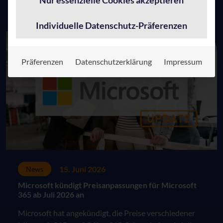
Nur essenzielle Cookies akzeptieren
Zum Beitrag
Individuelle Datenschutz-Präferenzen
Präferenzen
Datenschutzerklärung
Impressum
15. Juni 2026
News
Microsoft kündigt Preisanpassungen für Microsoft
365 ab Juli 2026 an
Microsoft hat angekündigt, die Preise verschiedener