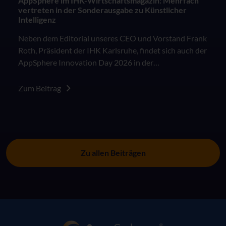
AppSphere im IHK-Wirtschaftsmagazin: Mehrfach
vertreten in der Sonderausgabe zu Künstlicher
Intelligenz
Neben dem Editorial unseres CEO und Vorstand Frank
Roth, Präsident der IHK Karlsruhe, findet sich auch der
AppSphere Innovation Day 2026 in der
Sonderausgabe des IHK Wirtschaftsmagazins "KI in
der Arbeitswelt: Besser als das Original?".
Zum Beitrag
Zu allen Beiträgen
AppSphere IT-Lösungsanbieter