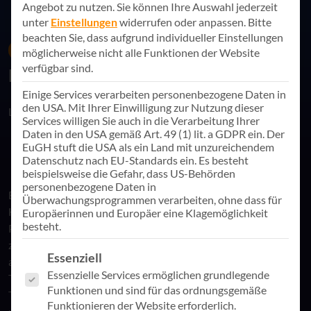
Angebot zu nutzen.
Sie können Ihre Auswahl jederzeit
unter
Einstellungen
widerrufen oder anpassen.
Bitte
beachten Sie, dass aufgrund individueller Einstellungen
18. Januar 2023
News
möglicherweise nicht alle Funktionen der Website
verfügbar sind.
Digitalisierung des Taufprozesses
Einige Services verarbeiten personenbezogene Daten in
den USA. Mit Ihrer Einwilligung zur Nutzung dieser
Link teilen
Services willigen Sie auch in die Verarbeitung Ihrer
Daten in den USA gemäß Art. 49 (1) lit. a GDPR ein. Der
EuGH stuft die USA als ein Land mit unzureichendem
Datenschutz nach EU-Standards ein. Es besteht
beispielsweise die Gefahr, dass US-Behörden
personenbezogene Daten in
Ende 2022 fand mit und bei Microsoft in München der NGO
Überwachungsprogrammen verarbeiten, ohne dass für
Hack4Good zusammen mit mehreren Kirchen und Microsoft-
Europäerinnen und Europäer eine Klagemöglichkeit
besteht.
Partnerunternehmen statt. Ziel des Hackathons war es, die
zeitintensiven Verwaltungsschritte einer Taufe digital
Es folgt eine Liste der Service-Gruppen, für die eine Einwill
Essenziell
abzubilden und den Prozess damit zu vereinfachen. Von
Essenzielle Services ermöglichen grundlegende
Taufantrag, Terminfindung, über Genehmigungen und
Funktionen und sind für das ordnungsgemäße
Taufurkunde – all das und mehr kann einfach online erfasst
Funktionieren der Website erforderlich.