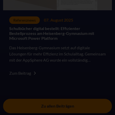
07. August 2025
Referenznews
Schulbücher digital bestellt: Effizienter
Bestellprozess am Heisenberg-Gymnasium mit
Microsoft Power Platform
Das Heisenberg-Gymnasium setzt auf digitale
Lösungen für mehr Effizienz im Schulalltag. Gemeinsam
mit der AppSphere AG wurde ein vollständig
automatisierter Bestellprozess für Lernmittel
entwickelt
Zum Beitrag
Zu allen Beiträgen