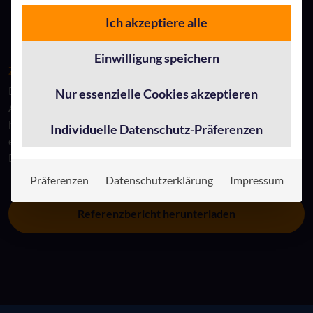
Ich akzeptiere alle
Einwilligung speichern
ZUM VOLLSTÄNDIGEN REFERENZBERICHT
Der detaillierte Projektbericht zeigt, wie ounda mit
Nur essenzielle Cookies akzeptieren
AppSphere eine zukunftssichere Datenplattform aufgebaut
hat – praxisnah, skalierbar und effizient. Jetzt lesen und mehr
Individuelle Datenschutz-Präferenzen
erfahren über die Erfolgsfaktoren moderner
Datenarchitekturen.
Präferenzen
Datenschutzerklärung
Impressum
Referenzbericht herunterladen