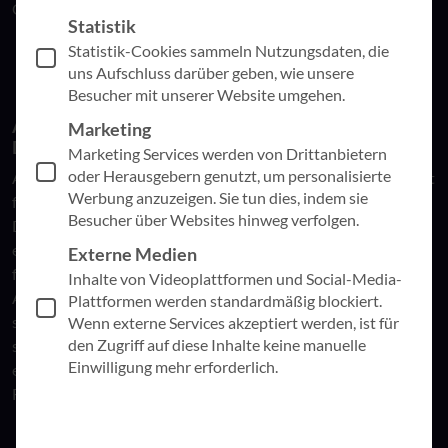
Geschäftsentscheidungen nutzbar gemacht werden.
Statistik
Statistik-Cookies sammeln Nutzungsdaten, die
uns Aufschluss darüber geben, wie unsere
Besucher mit unserer Website umgehen.
Ausgangslage: Manuelle Prozesse, heterogene
Marketing
Datenquellen
Marketing Services werden von Drittanbietern
oder Herausgebern genutzt, um personalisierte
Als Betreiberin von rund 100 Optik- und Hörakustikfilialen ist
Werbung anzuzeigen. Sie tun dies, indem sie
für die ounda GmbH eine schnelle und zuverlässige
Besucher über Websites hinweg verfolgen.
Datenauswertung entscheidend. Die Standardsoftware IPRO
erfüllt in den Filialen die täglichen Anforderungen, jedoch
Externe Medien
fehlten in der Zentrale zentrale Berichts- und
Inhalte von Videoplattformen und Social-Media-
Analysefunktionen. Ziel des Projekts war es, eine Lösung zu
Plattformen werden standardmäßig blockiert.
schaffen, die Datenquellen systematisch zusammenführt,
Wenn externe Services akzeptiert werden, ist für
den Zugriff auf diese Inhalte keine manuelle
standardisiert und eine automatisierte Berichterstellung
Einwilligung mehr erforderlich.
ermöglicht – bei gleichzeitig hoher Datenqualität und
Flexibilität.