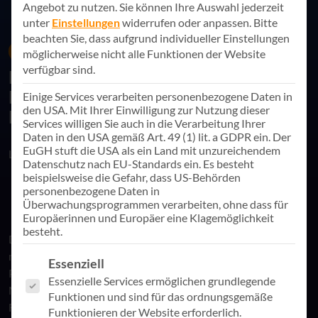
Angebot zu nutzen.
Sie können Ihre Auswahl jederzeit
unter
Einstellungen
widerrufen oder anpassen.
Bitte
beachten Sie, dass aufgrund individueller Einstellungen
31. Juli 2025
Referenznews
möglicherweise nicht alle Funktionen der Website
verfügbar sind.
Effizientes Reporting mit Microsoft
Fabric: ounda automatisiert
Einige Services verarbeiten personenbezogene Daten in
den USA. Mit Ihrer Einwilligung zur Nutzung dieser
Datenprozesse mit AppSphere
Services willigen Sie auch in die Verarbeitung Ihrer
Daten in den USA gemäß Art. 49 (1) lit. a GDPR ein. Der
EuGH stuft die USA als ein Land mit unzureichendem
Link teilen
Datenschutz nach EU-Standards ein. Es besteht
beispielsweise die Gefahr, dass US-Behörden
personenbezogene Daten in
Überwachungsprogrammen verarbeiten, ohne dass für
Europäerinnen und Europäer eine Klagemöglichkeit
besteht.
Die ounda GmbH hat gemeinsam mit der AppSphere AG eine
moderne Datenplattform realisiert, die interne Reporting-
Es folgt eine Liste der Service-Gruppen, für die eine Einwill
Essenziell
Prozesse deutlich vereinfacht. Durch die Einführung von
Essenzielle Services ermöglichen grundlegende
Microsoft Fabric und Power BI können Daten aus über 100
Funktionen und sind für das ordnungsgemäße
Filialen zentral ausgewertet und für
Funktionieren der Website erforderlich.