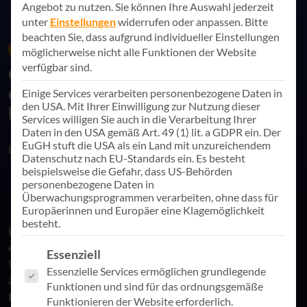
Angebot zu nutzen.
Sie können Ihre Auswahl jederzeit
unter
Einstellungen
widerrufen oder anpassen.
Bitte
beachten Sie, dass aufgrund individueller Einstellungen
25. Juni 2025
News
möglicherweise nicht alle Funktionen der Website
verfügbar sind.
Gastbeitrag auf Techtag: „Warum die
digitale Transformation im Top-
Einige Services verarbeiten personenbezogene Daten in
den USA. Mit Ihrer Einwilligung zur Nutzung dieser
Management beginnt“
Services willigen Sie auch in die Verarbeitung Ihrer
Daten in den USA gemäß Art. 49 (1) lit. a GDPR ein. Der
EuGH stuft die USA als ein Land mit unzureichendem
Link teilen
Datenschutz nach EU-Standards ein. Es besteht
beispielsweise die Gefahr, dass US-Behörden
personenbezogene Daten in
Überwachungsprogrammen verarbeiten, ohne dass für
Europäerinnen und Europäer eine Klagemöglichkeit
besteht.
Die digitale Transformation ist kein reines IT-Thema – sie ist
eine strategische Führungsaufgabe. Frank Roth, CEO und
Es folgt eine Liste der Service-Gruppen, für die eine Einwill
Essenziell
Vorstand bei AppSphere, beleuchtet in einem
Essenzielle Services ermöglichen grundlegende
aktuellen
Gastbeitrag auf Techtag
, warum
Künstliche
Funktionen und sind für das ordnungsgemäße
Intelligenz (KI)
nicht nur Werkzeuge, sondern auch
Funktionieren der Website erforderlich.