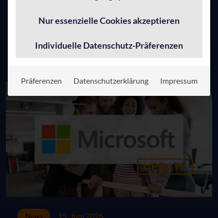
Der AppSphere Innovation Day 2026 wird im aktuellen
IHK-Magazin aufgegriffen – mit Einblicken in KI-
Nur essenzielle Cookies akzeptieren
Anwendungen, Cybersecurity und die Rolle des
Menschen in der digitalen Arbeitswelt.
Individuelle Datenschutz-Präferenzen
Zum Beitrag
Präferenzen
Datenschutzerklärung
Impressum
15. Juni 2026
News