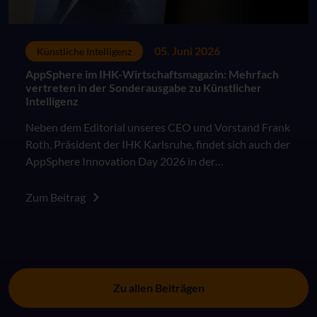
05. Juni 2026
Künstliche Intelligenz
AppSphere im IHK-Wirtschaftsmagazin: Mehrfach
vertreten in der Sonderausgabe zu Künstlicher
Intelligenz
Neben dem Editorial unseres CEO und Vorstand Frank
Roth, Präsident der IHK Karlsruhe, findet sich auch der
AppSphere Innovation Day 2026 in der
Sonderausgabe des IHK Wirtschaftsmagazins "KI in
der Arbeitswelt: Besser als das Original?".
Zum Beitrag
Zu allen Beiträgen