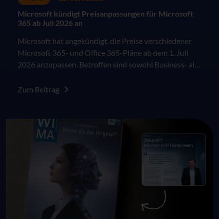
Microsoft kündigt Preisanpassungen für Microsoft
365 ab Juli 2026 an
Microsoft hat angekündigt, die Preise verschiedener
Microsoft 365- und Office 365-Pläne ab dem 1. Juli
2026 anzupassen. Betroffen sind sowohl Business- als
auch Enterprise-Pläne im kommerziellen Umfeld. Die
Änderungen greifen für Neukunden sowie für
Zum Beitrag
bestehende Kunden jeweils zum nächsten Vertrags-
oder Verlängerungszeitpunkt nach dem 1. Juli 2026.