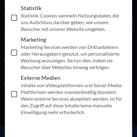
Denkweisen im Management verändert.
Statistik
Unter dem Titel
„KI ist Chef – Warum die digitale
Statistik-Cookies sammeln Nutzungsdaten, die
uns Aufschluss darüber geben, wie unsere
Transformation im Top-Management beginnt“
geht es um die
Besucher mit unserer Website umgehen.
zentrale Rolle, die Führungskräfte bei der erfolgreichen
Digitalisierung ihrer Unternehmen spielen. Denn nur wenn
Marketing
das Management technologische Entwicklungen versteht,
Marketing Services werden von Drittanbietern
einordnet und aktiv gestaltet, kann ein echter Wandel
oder Herausgebern genutzt, um personalisierte
gelingen.
Werbung anzuzeigen. Sie tun dies, indem sie
Besucher über Websites hinweg verfolgen.
Artikel herunterladen
Externe Medien
Lesen Sie
hier
die vollständige Kolumne, die in der Kategorie
Inhalte von Videoplattformen und Social-Media-
Mind_IT erschienen ist.
Plattformen werden standardmäßig blockiert.
Wenn externe Services akzeptiert werden, ist für
den Zugriff auf diese Inhalte keine manuelle
Einwilligung mehr erforderlich.