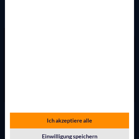
Weitere spannende Beiträge
02. Juli 2026
Künstliche Intelligenz
Ich akzeptiere alle
AppSphere Innovation Day 2026 im IHK-Magazin: KI,
Praxis und Perspektiven
Einwilligung speichern