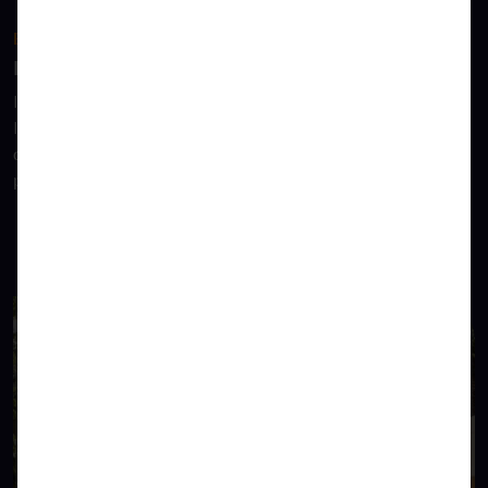
EIN BLICK ZURÜCK
Impressionen des Tages
In unserer Galerie haben wir Ihnen eine Auswahl an
Impressionen zur Verfügung gestellt. Klicken Sie sich durch
die Bildergalerie und lassen Sie den Tag noch einmal Revue
passieren.