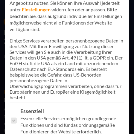
Angebot zu nutzen.
Sie können Ihre Auswahl jederzeit
unter
Einstellungen
widerrufen oder anpassen.
Bitte
beachten Sie, dass aufgrund individueller Einstellungen
14. Juli 2025
Eventrückblicke
möglicherweise nicht alle Funktionen der Website
verfügbar sind.
Rückblick auf den Innovation Day
2025
Einige Services verarbeiten personenbezogene Daten in
den USA. Mit Ihrer Einwilligung zur Nutzung dieser
Services willigen Sie auch in die Verarbeitung Ihrer
Link teilen
Daten in den USA gemäß Art. 49 (1) lit. a GDPR ein. Der
EuGH stuft die USA als ein Land mit unzureichendem
Datenschutz nach EU-Standards ein. Es besteht
beispielsweise die Gefahr, dass US-Behörden
personenbezogene Daten in
Überwachungsprogrammen verarbeiten, ohne dass für
Europäerinnen und Europäer eine Klagemöglichkeit
IMPULSE, AUSTAUSCH UND KLARE PERSPEKTIVEN
besteht.
Die Rolle von KI in der IT-Zukunft
Am 10. Juli 2025 haben wir gemeinsam mit unseren Partnern
Es folgt eine Liste der Service-Gruppen, für die eine Einwill
Essenziell
Microsoft, AvePoint, ControlUp, Arctic Wolf, Soluzione und
Essenzielle Services ermöglichen grundlegende
ALSO zum Innovation Day in die Kulisse Ettlingen eingeladen.
Funktionen und sind für das ordnungsgemäße
In einer besonderen Atmosphäre – mitten im
Funktionieren der Website erforderlich.