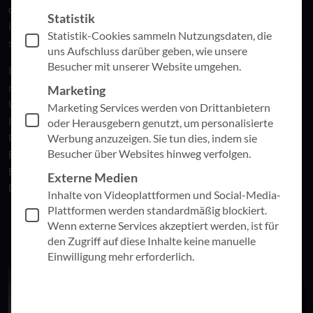
denkmalgeschützten Kinosaal – stand der Nachmittag ganz
Statistik
im Zeichen von Innovation, Künstlicher Intelligenz und
Statistik-Cookies sammeln Nutzungsdaten, die
strategischer Orientierung.
uns Aufschluss darüber geben, wie unsere
Besucher mit unserer Website umgehen.
In allen Vorträgen zeigte sich deutlich: KI ist längst nicht mehr
nur ein Trend, sondern verändert die Rolle von IT in
Marketing
Unternehmen grundlegend. Die Beiträge unserer Partner
Marketing Services werden von Drittanbietern
lieferten praxisnahe Einblicke in konkrete Anwendungsfälle,
oder Herausgebern genutzt, um personalisierte
Umsetzungserfahrungen und strategische Ansätze. Vom
Werbung anzuzeigen. Sie tun dies, indem sie
Besucher über Websites hinweg verfolgen.
Einsatz intelligenter Sicherheitslösungen bis hin zur
Einführung von Microsoft 365 Copilot mit klarer
Externe Medien
Datenstrategie.
Inhalte von Videoplattformen und Social-Media-
Plattformen werden standardmäßig blockiert.
Wenn externe Services akzeptiert werden, ist für
den Zugriff auf diese Inhalte keine manuelle
Einwilligung mehr erforderlich.