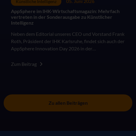
05. Juni 2026
Künstliche Intelligenz
AppSphere im IHK-Wirtschaftsmagazin: Mehrfach
vertreten in der Sonderausgabe zu Künstlicher
Intelligenz
Neben dem Editorial unseres CEO und Vorstand Frank
Roth, Präsident der IHK Karlsruhe, findet sich auch der
AppSphere Innovation Day 2026 in der
Sonderausgabe des IHK Wirtschaftsmagazins "KI in
der Arbeitswelt: Besser als das Original?".
Zum Beitrag
Zu allen Beiträgen