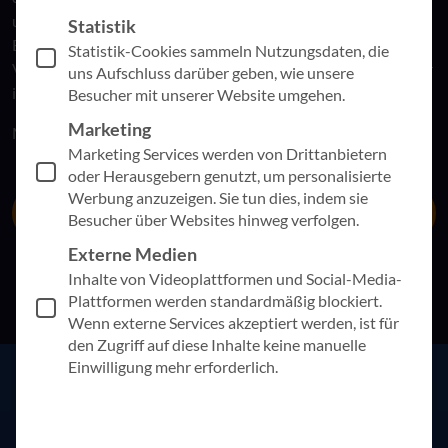
und in den Bereichen Arbeitsplatzsicherheit, Work-Life-
Statistik
Balance, Karrieremöglichkeiten, Unternehmenskultur und
Statistik-Cookies sammeln Nutzungsdaten, die
Vergütung glänzen. Wir sind unglaublich stolz darauf, dass wir
uns Aufschluss darüber geben, wie unsere
in diesen Bereichen als Arbeitgeber hervorgetreten sind.
Besucher mit unserer Website umgehen.
Marketing
Möchten Sie Teil des Teams werden?
Marketing Services werden von Drittanbietern
oder Herausgebern genutzt, um personalisierte
Werbung anzuzeigen. Sie tun dies, indem sie
Zum AppSphere-Karriereportal
Besucher über Websites hinweg verfolgen.
Externe Medien
Inhalte von Videoplattformen und Social-Media-
Plattformen werden standardmäßig blockiert.
Wenn externe Services akzeptiert werden, ist für
den Zugriff auf diese Inhalte keine manuelle
Einwilligung mehr erforderlich.
Weitere spannende Beiträge