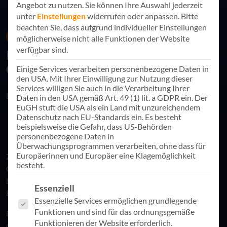
Angebot zu nutzen.
Sie können Ihre Auswahl jederzeit
unter
Einstellungen
widerrufen oder anpassen.
Bitte
beachten Sie, dass aufgrund individueller Einstellungen
20. Januar 2023
News
möglicherweise nicht alle Funktionen der Website
verfügbar sind.
Kununu Auszeichnung zur Top
Company 2023
Einige Services verarbeiten personenbezogene Daten in
den USA. Mit Ihrer Einwilligung zur Nutzung dieser
Services willigen Sie auch in die Verarbeitung Ihrer
Link teilen
Daten in den USA gemäß Art. 49 (1) lit. a GDPR ein. Der
EuGH stuft die USA als ein Land mit unzureichendem
Datenschutz nach EU-Standards ein. Es besteht
beispielsweise die Gefahr, dass US-Behörden
personenbezogene Daten in
Überwachungsprogrammen verarbeiten, ohne dass für
Europäerinnen und Europäer eine Klagemöglichkeit
Zum zweiten Mal in Folge wird AppSphere zur Kununu Top
besteht.
Company gewählt. Damit zählen wir zu den 5 Prozent der
bestbewerteten Arbeitgeber auf der größten
Es folgt eine Liste der Service-Gruppen, für die eine Einwill
Essenziell
Bewertungsplattform Deutschlands.
Essenzielle Services ermöglichen grundlegende
Funktionen und sind für das ordnungsgemäße
Der Preis wird jedes Jahr an Unternehmen verliehen, die sich
Funktionieren der Website erforderlich.
durch eine herausragende Arbeitsplatzkultur auszeichnen