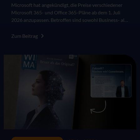
Microsoft hat angekündigt, die Preise verschiedener
Microsoft 365- und Office 365-Pläne ab dem 1. Juli
2026 anzupassen. Betroffen sind sowohl Business- als
auch Enterprise-Pläne im kommerziellen Umfeld. Die
Änderungen greifen für Neukunden sowie für
Zum Beitrag
bestehende Kunden jeweils zum nächsten Vertrags-
oder Verlängerungszeitpunkt nach dem 1. Juli 2026.