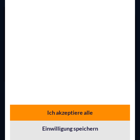
02. Juli 2026
Künstliche Intelligenz
AppSphere Innovation Day 2026 im IHK-Magazin: KI,
Praxis und Perspektiven
Ich akzeptiere alle
Der AppSphere Innovation Day 2026 wird im aktuellen
Einwilligung speichern
IHK-Magazin aufgegriffen – mit Einblicken in KI-
Anwendungen, Cybersecurity und die Rolle des