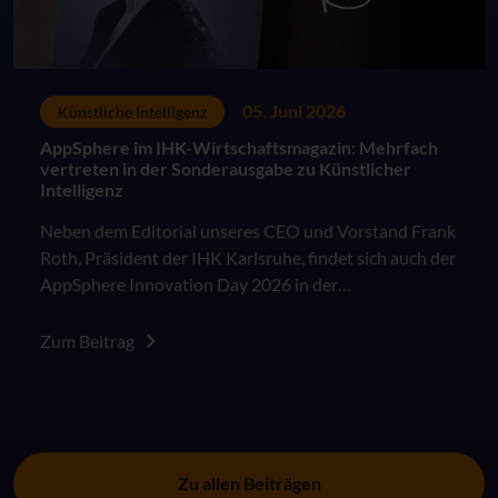
05. Juni 2026
Künstliche Intelligenz
AppSphere im IHK-Wirtschaftsmagazin: Mehrfach
vertreten in der Sonderausgabe zu Künstlicher
Intelligenz
Neben dem Editorial unseres CEO und Vorstand Frank
Roth, Präsident der IHK Karlsruhe, findet sich auch der
AppSphere Innovation Day 2026 in der
Sonderausgabe des IHK Wirtschaftsmagazins "KI in
der Arbeitswelt: Besser als das Original?".
Zum Beitrag
Zu allen Beiträgen