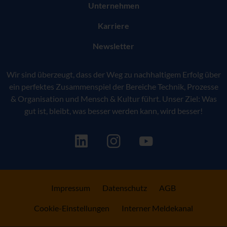
Unternehmen
Karriere
Newsletter
Wir sind überzeugt, dass der Weg zu nachhaltigem Erfolg über
ein perfektes Zusammenspiel der Bereiche Technik, Prozesse
& Organisation und Mensch & Kultur führt. Unser Ziel: Was
gut ist, bleibt, was besser werden kann, wird besser!
Impressum
Datenschutz
AGB
Cookie-Einstellungen
Interner Meldekanal