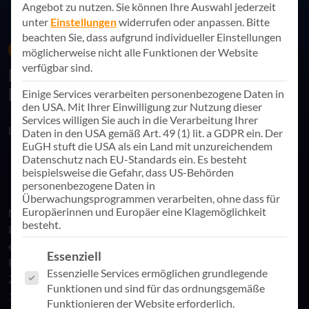
Angebot zu nutzen.
Sie können Ihre Auswahl jederzeit
unter
Einstellungen
widerrufen oder anpassen.
Bitte
beachten Sie, dass aufgrund individueller Einstellungen
19. Januar 2023
News
möglicherweise nicht alle Funktionen der Website
verfügbar sind.
Neue globale Preisgestaltung für
Microsoft Cloud
Einige Services verarbeiten personenbezogene Daten in
den USA. Mit Ihrer Einwilligung zur Nutzung dieser
Services willigen Sie auch in die Verarbeitung Ihrer
Link teilen
Daten in den USA gemäß Art. 49 (1) lit. a GDPR ein. Der
EuGH stuft die USA als ein Land mit unzureichendem
Datenschutz nach EU-Standards ein. Es besteht
beispielsweise die Gefahr, dass US-Behörden
personenbezogene Daten in
Überwachungsprogrammen verarbeiten, ohne dass für
Europäerinnen und Europäer eine Klagemöglichkeit
Microsoft hat bekannt gegeben, die Preise ihrer Cloud-
besteht.
Produkte weltweit anzugleichen. Für Europa bedeutet das
einen Preisanstieg von 11 % ab 1. April 2023. Käufe im
Es folgt eine Liste der Service-Gruppen, für die eine Einwill
Essenziell
Rahmen neuer Verträge richten sich nach der Preisliste zum
Essenzielle Services ermöglichen grundlegende
Zeitpunkt der Bestellung. Ob und welche Auswirkungen die
Funktionen und sind für das ordnungsgemäße
11 % Preiserhöhung für unsere Microsoft Kunden mit
Funktionieren der Website erforderlich.