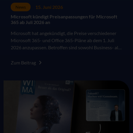
15. Juni 2026
News
Microsoft kündigt Preisanpassungen für Microsoft
365 ab Juli 2026 an
Microsoft hat angekündigt, die Preise verschiedener
Microsoft 365- und Office 365-Pläne ab dem 1. Juli
2026 anzupassen. Betroffen sind sowohl Business- als
auch Enterprise-Pläne im kommerziellen Umfeld. Die
Änderungen greifen für Neukunden sowie für
Zum Beitrag
bestehende Kunden jeweils zum nächsten Vertrags-
oder Verlängerungszeitpunkt nach dem 1. Juli 2026.