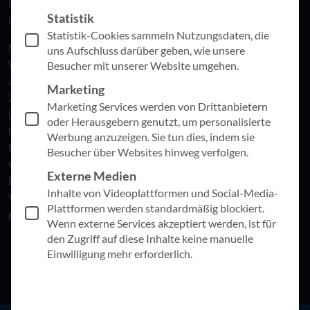
laufenden Verträgen hat, darüber werden wir diese gezielt
Statistik
informieren.
Statistik-Cookies sammeln Nutzungsdaten, die
Microsoft führt die Preisanpassung wegen anhaltender
uns Aufschluss darüber geben, wie unsere
Wechselkursschwankungen lokaler Währungen im Vergleich
Besucher mit unserer Website umgehen.
zum US-Dollar aus – die einheitliche Preisgestaltung hat zum
Marketing
Ziel, den Wechselkurs der lokalen Währung zum US-Dollar
Marketing Services werden von Drittanbietern
(USD) widerzuspiegeln. Im Rahmen eines regelmäßigen
oder Herausgebern genutzt, um personalisierte
halbjährlichen Rhythmus wird Microsoft künftig die
Werbung anzuzeigen. Sie tun dies, indem sie
Preisgestaltung in lokaler Währung unter Berücksichtigung
Besucher über Websites hinweg verfolgen.
von Währungsschwankungen gegenüber dem USD bewerten.
Externe Medien
Dies wird Kunden weltweit mehr Transparenz und
Inhalte von Videoplattformen und Social-Media-
Vorhersehbarkeit bieten und zu einem in der Branche
Plattformen werden standardmäßig blockiert.
gängigen Preismodell führen.
Wenn externe Services akzeptiert werden, ist für
den Zugriff auf diese Inhalte keine manuelle
Einwilligung mehr erforderlich.