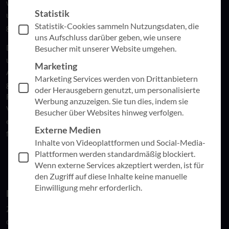
werden? Gibt es erprobte Methoden oder Instrumente, die
Statistik
uns dabei unterstützen können? Die Antwort lautet: Ja, die
Statistik-Cookies sammeln Nutzungsdaten, die
gibt es.
uns Aufschluss darüber geben, wie unsere
Das hat uns Thilo Mendorf, Division Manager für Innovation
Besucher mit unserer Website umgehen.
und digitale Transformation, unser Experte für strategisches
Marketing
Arbeiten, in seiner Online-Session am 16. November 2023
Marketing Services werden von Drittanbietern
gezeigt. Thilo hat seine Erfahrungen und Tipps geteilt, wie
oder Herausgebern genutzt, um personalisierte
Führungskräfte trotz der Herausforderungen der
Werbung anzuzeigen. Sie tun dies, indem sie
VUCA/BANI-Welt strategisch arbeiten können. Dabei stellte
Besucher über Websites hinweg verfolgen.
er sieben Ideen vor, die dabei helfen sollen, mehr Ruhe zu
Externe Medien
finden.
Inhalte von Videoplattformen und Social-Media-
Plattformen werden standardmäßig blockiert.
Wenn externe Services akzeptiert werden, ist für
den Zugriff auf diese Inhalte keine manuelle
Einwilligung mehr erforderlich.
Die sieben Ideen für mehr Laufruhe.
Zunächst ermutigte Thilo die Teilnehmenden zu akzeptieren,
dass sie nicht alles kontrollieren können und dass sie ihren