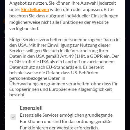
Angebot zu nutzen.
Sie können Ihre Auswahl jederzeit
unter
Einstellungen
widerrufen oder anpassen.
Bitte
beachten Sie, dass aufgrund individueller Einstellungen
23. November 2023
Eventrückblicke
möglicherweise nicht alle Funktionen der Website
verfügbar sind.
Online-Session: Im Auge des Sturms –
7 Ideen für mehr Laufruhe für Manager
Einige Services verarbeiten personenbezogene Daten in
den USA. Mit Ihrer Einwilligung zur Nutzung dieser
Services willigen Sie auch in die Verarbeitung Ihrer
Link teilen
Daten in den USA gemäß Art. 49 (1) lit. a GDPR ein. Der
EuGH stuft die USA als ein Land mit unzureichendem
Datenschutz nach EU-Standards ein. Es besteht
beispielsweise die Gefahr, dass US-Behörden
personenbezogene Daten in
Überwachungsprogrammen verarbeiten, ohne dass für
Europäerinnen und Europäer eine Klagemöglichkeit
Die Welt, in der Führungskräfte agieren, ist geprägt von
besteht.
Volatilität, Unsicherheit, Komplexität und Ambiguität
(VUCA) oder Fragilität, Angst, Neuheit und Irrationalität
Es folgt eine Liste der Service-Gruppen, für die eine Einwill
Essenziell
(BANI). Diese Rahmenbedingungen stellen hohe
Essenzielle Services ermöglichen grundlegende
Anforderungen an unsere Arbeitsweise und erfordern eine
Funktionen und sind für das ordnungsgemäße
strategische Ausrichtung. Doch wie kann diese erreicht
Funktionieren der Website erforderlich.