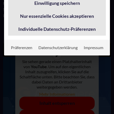
Einwilligung speichern
für wiederkehrende Prozesse gab, verschiedene Tools zur
Strukturierung der Arbeit vorstellte und auf das TRINITY
Lösungsmodul New Work, Culture & Transformation
Nur essenzielle Cookies akzeptieren
Individuelle Datenschutz-Präferenzen
Präferenzen
Datenschutzerklärung
Impressum
Sie sehen gerade einen Platzhalterinhalt
von
YouTube
. Um auf den eigentlichen
Inhalt zuzugreifen, klicken Sie auf die
Schaltfläche unten. Bitte beachten Sie, dass
dabei Daten an Drittanbieter
weitergegeben werden.
Mehr Informationen
Inhalt entsperren