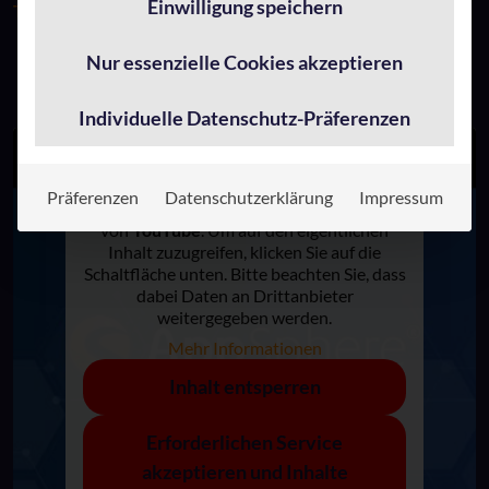
Einwilligung speichern
TRINITY Lösungsmodul Collaboration & Communication
an!
Nur essenzielle Cookies akzeptieren
Individuelle Datenschutz-Präferenzen
Präferenzen
Datenschutzerklärung
Impressum
Sie sehen gerade einen Platzhalterinhalt
von
YouTube
. Um auf den eigentlichen
Inhalt zuzugreifen, klicken Sie auf die
Schaltfläche unten. Bitte beachten Sie, dass
dabei Daten an Drittanbieter
weitergegeben werden.
Mehr Informationen
Inhalt entsperren
Erforderlichen Service
akzeptieren und Inhalte