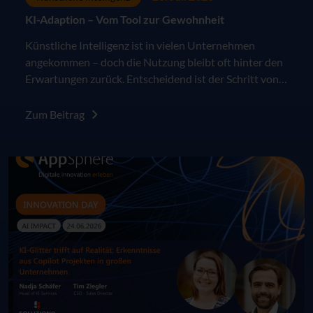
KI-Adaption – Vom Tool zur Gewohnheit
Künstliche Intelligenz ist in vielen Unternehmen
angekommen – doch die Nutzung bleibt oft hinter den
Erwartungen zurück. Entscheidend ist der Schritt von
der Einführung zur echten Adoption. Gemeinsam mit
unserem Partner soluzione zeigen wir, wie aus Wissen
Zum Beitrag
Anwendung und schließlich Gewohnheit wird.