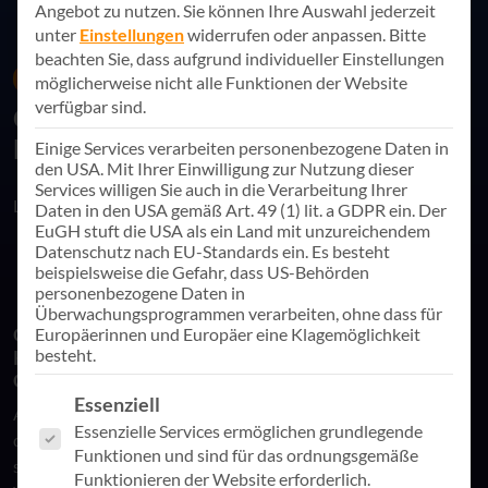
Angebot zu nutzen.
Sie können Ihre Auswahl jederzeit
unter
Einstellungen
widerrufen oder anpassen.
Bitte
beachten Sie, dass aufgrund individueller Einstellungen
09. Oktober 2023
Künstliche Intelligenz
möglicherweise nicht alle Funktionen der Website
verfügbar sind.
Online-Session: Microsoft Copilot –
Die Zukunft der Zusammenarbeit
Einige Services verarbeiten personenbezogene Daten in
den USA. Mit Ihrer Einwilligung zur Nutzung dieser
Services willigen Sie auch in die Verarbeitung Ihrer
Link teilen
Daten in den USA gemäß Art. 49 (1) lit. a GDPR ein. Der
EuGH stuft die USA als ein Land mit unzureichendem
Datenschutz nach EU-Standards ein. Es besteht
beispielsweise die Gefahr, dass US-Behörden
personenbezogene Daten in
Überwachungsprogrammen verarbeiten, ohne dass für
Online-Session zur KI-befeuerten Effizienz in
Europäerinnen und Europäer eine Klagemöglichkeit
besteht.
Kollaboration und Kommunikation mit Microsoft
Copilot
Es folgt eine Liste der Service-Gruppen, für die eine Einwill
Essenziell
Am 28. September war der Tag der Künstlichen Intelligenz bei
Essenzielle Services ermöglichen grundlegende
den AppSphere Online-Sessions. In diesem Webinar drehte
Funktionen und sind für das ordnungsgemäße
sich alles um ein Thema, das die Welt der Technologie und
Funktionieren der Website erforderlich.