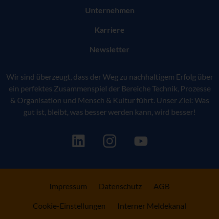
Unternehmen
Karriere
Newsletter
Wir sind überzeugt, dass der Weg zu nachhaltigem Erfolg über
ein perfektes Zusammenspiel der Bereiche Technik, Prozesse
& Organisation und Mensch & Kultur führt. Unser Ziel: Was
gut ist, bleibt, was besser werden kann, wird besser!
Impressum
Datenschutz
AGB
Cookie-Einstellungen
Interner Meldekanal