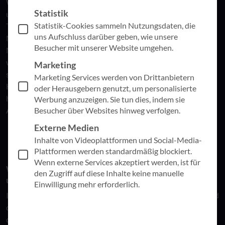
Wirtschaft gleichermaßen fasziniert: Künstliche Intelligenz
Statistik
und speziell Microsoft Copilot. Sinan Mumcu, Teamlead
Statistik-Cookies sammeln Nutzungsdaten, die
Transformation Consulting, gab exklusive Einblicke in
uns Aufschluss darüber geben, wie unsere
Microsoft Copilot, dass voraussichtlich im November auf den
Besucher mit unserer Website umgehen.
Markt kommt. Nach einem allgemeinen Überblick zu KI und
wo die aktuellen Lösungen auf dem Gartner Hype-Cycle
Marketing
stehen, zeigte Sinan das Spannungsfeld zwischen Angst und
Marketing Services werden von Drittanbietern
Hoffnung. Laut einer Studie sehen mehr Menschen KI
oder Herausgebern genutzt, um personalisierte
hoffnungsvoll entgegen, als Angst zu haben, ihren
Werbung anzuzeigen. Sie tun dies, indem sie
Besucher über Websites hinweg verfolgen.
Arbeitsplatz deswegen zu verlieren.
Externe Medien
Inhalte von Videoplattformen und Social-Media-
Plattformen werden standardmäßig blockiert.
Wenn externe Services akzeptiert werden, ist für
Was sind Bing Chat und Microsoft Copilot und was
den Zugriff auf diese Inhalte keine manuelle
unterscheidet sie?
Einwilligung mehr erforderlich.
Im Vergleich zwischen dem schon vorhandenen Bing Chat und
dem kommenden Microsoft Copilot wurde schnell deutlich,
dass Copilot ein umfangreicher Fullstack KI Business