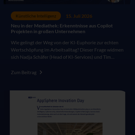
15. Juli 2026
Künstliche Intelligenz
Neu in der Mediathek: Erkenntnisse aus Copilot
Projekten in großen Unternehmen
Wie gelingt der Weg von der KI-Euphorie zur echten
Wertschöpfung im Arbeitsalltag? Dieser Frage widmen
sich Nadja Schäfer (Head of KI-Services) und Tim
Ziegler (CSO – Sales Director) in ihrem Vortrag auf
dem AppSphere Innovation Day 2026.
Zum Beitrag