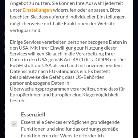
Angebot zu nutzen.
Sie können Ihre Auswahl jederzeit
unter
Einstellungen
widerrufen oder anpassen.
Bitte
beachten Sie, dass aufgrund individueller Einstellungen
19. August 2024
News
möglicherweise nicht alle Funktionen der Website
verfügbar sind.
Philipp Höfer präsentiert innovative
Digitalisierungsstrategien beim KVI
Einige Services verarbeiten personenbezogene Daten in
den USA. Mit Ihrer Einwilligung zur Nutzung dieser
Kongress 2024
Services willigen Sie auch in die Verarbeitung Ihrer
Daten in den USA gemäß Art. 49 (1) lit. a GDPR ein. Der
EuGH stuft die USA als ein Land mit unzureichendem
Link teilen
Datenschutz nach EU-Standards ein. Es besteht
beispielsweise die Gefahr, dass US-Behörden
personenbezogene Daten in
Überwachungsprogrammen verarbeiten, ohne dass für
Europäerinnen und Europäer eine Klagemöglichkeit
besteht.
Am 10. September 2024 von 10:00 – 11:30 Uhr wird Philipp
Höfer, Team Lead Project Management bei der AppSphere AG,
Es folgt eine Liste der Service-Gruppen, für die eine Einwill
Essenziell
eine Online-Session im Rahmen des KVI Kongresses leiten.
Essenzielle Services ermöglichen grundlegende
Unter dem Titel
„Digitale Transformation im Bistum Trier:
Funktionen und sind für das ordnungsgemäße
Vereinheitlichung, Modernisierung und Kollaboration als
Funktionieren der Website erforderlich.