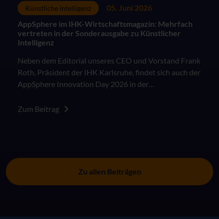
05. Juni 2026
Künstliche Intelligenz
AppSphere im IHK-Wirtschaftsmagazin: Mehrfach
vertreten in der Sonderausgabe zu Künstlicher
Intelligenz
Neben dem Editorial unseres CEO und Vorstand Frank
Roth, Präsident der IHK Karlsruhe, findet sich auch der
AppSphere Innovation Day 2026 in der
Sonderausgabe des IHK Wirtschaftsmagazins "KI in
der Arbeitswelt: Besser als das Original?".
Zum Beitrag
Zu allen Beiträgen