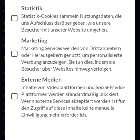
Schlüsselstufen
im Non-Profit-Sektor“
gibt Höfer Einblicke
Statistik
in die Maßnahmen des Bistums Trier.
Statistik-Cookies sammeln Nutzungsdaten, die
uns Aufschluss darüber geben, wie unsere
Die Veranstaltung richtet sich an Mitarbeitende in Kirche,
Besucher mit unserer Website umgehen.
Diakonie, Caritas sowie in kirchlichen oder kirchennahen
Organisationen und Vertreter:innen der
Marketing
Mitgliedsunternehmen der KVI Initiative.
Marketing Services werden von Drittanbietern
oder Herausgebern genutzt, um personalisierte
In der Session wird das Projekt zur digitalen Transformation
Werbung anzuzeigen. Sie tun dies, indem sie
des Bistums Trier vorgestellt. Im Mittelpunkt standen und
Besucher über Websites hinweg verfolgen.
stehen die Modernisierung der IT-Infrastruktur und –
Externe Medien
Services, die Förderung der Kollaboration und die
Inhalte von Videoplattformen und Social-Media-
Optimierung von Prozessen mithilfe digitaler Tools. Ziel des
Plattformen werden standardmäßig blockiert.
Projekts war es, eine sichere, effiziente und ortsunabhängige
Wenn externe Services akzeptiert werden, ist für
und ebenenübergreifende Arbeitsumgebung für
den Zugriff auf diese Inhalte keine manuelle
Mitarbeitende (sowie perspektivisch) Ehrenamtliche zu
Einwilligung mehr erforderlich.
schaffen. Dies wurde durch die Einführung von Microsoft 365
erreicht, einer Komplettlösung mit Office-Anwendungen,
intelligenten Clouddiensten und erstklassiger Sicherheit, die