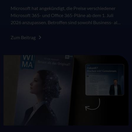
Microsoft hat angekündigt, die Preise verschiedener
Microsoft 365- und Office 365-Pläne ab dem 1. Juli
2026 anzupassen. Betroffen sind sowohl Business- als
auch Enterprise-Pläne im kommerziellen Umfeld. Die
Änderungen greifen für Neukunden sowie für
Zum Beitrag
bestehende Kunden jeweils zum nächsten Vertrags-
oder Verlängerungszeitpunkt nach dem 1. Juli 2026.