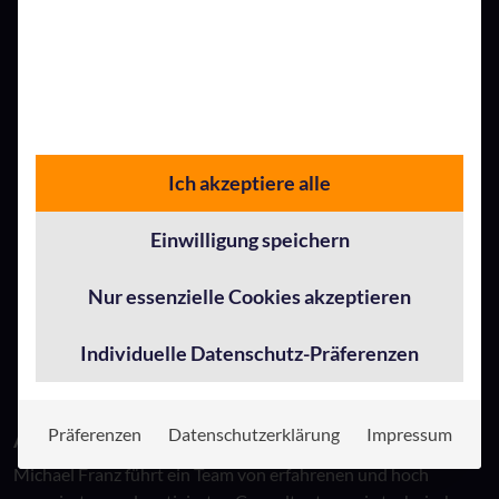
Strategie entwickeln, die den Nutzen für alle Beteiligten
maximiert. Deshalb verbindet die
Lösungsplattform TRINITY
in jedem Projekt die drei
Bereiche Technologie, Prozesse & Organisation sowie
Mensch & Kultur. Das ist unser Rezept, Ihre digitale
Transformation in Wirkung zu bringen.Dieser Artikel
erschien zuerst im
Magazin WIMA der IHK Karlsruhe
Ich akzeptiere alle
Einwilligung speichern
Nur essenzielle Cookies akzeptieren
Individuelle Datenschutz-Präferenzen
Präferenzen
Datenschutzerklärung
Impressum
Autor
Michael Franz führt ein Team von erfahrenen und hoch