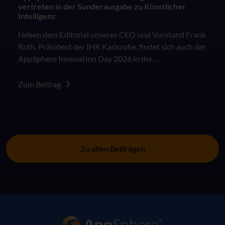
vertreten in der Sonderausgabe zu Künstlicher
Intelligenz
Neben dem Editorial unseres CEO und Vorstand Frank
Roth, Präsident der IHK Karlsruhe, findet sich auch der
AppSphere Innovation Day 2026 in der
Sonderausgabe des IHK Wirtschaftsmagazins "KI in
der Arbeitswelt: Besser als das Original?".
Zum Beitrag
Zu allen Beiträgen
AppSphere IT-Lösungsanbieter