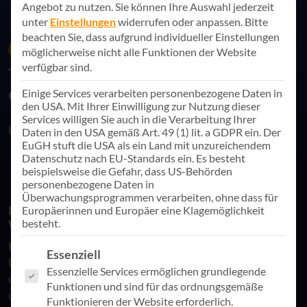
Angebot zu nutzen.
Sie können Ihre Auswahl jederzeit
unter
Einstellungen
widerrufen oder anpassen.
Bitte
beachten Sie, dass aufgrund individueller Einstellungen
14. Juli 2022
News
möglicherweise nicht alle Funktionen der Website
verfügbar sind.
Technologisch und human – der
digitale Arbeitsplatz neu definiert
Einige Services verarbeiten personenbezogene Daten in
den USA. Mit Ihrer Einwilligung zur Nutzung dieser
Services willigen Sie auch in die Verarbeitung Ihrer
Link teilen
Daten in den USA gemäß Art. 49 (1) lit. a GDPR ein. Der
EuGH stuft die USA als ein Land mit unzureichendem
Datenschutz nach EU-Standards ein. Es besteht
beispielsweise die Gefahr, dass US-Behörden
personenbezogene Daten in
Überwachungsprogrammen verarbeiten, ohne dass für
Modern Workplace: Der digitale Arbeitsplatz im
Europäerinnen und Europäer eine Klagemöglichkeit
besteht.
Wandel
Ein digitaler Arbeitsplatz wird oft mit einem bloßen
Es folgt eine Liste der Service-Gruppen, für die eine Einwill
Essenziell
Umschlagplatz für Hard- und Software gleichgesetzt. Doch
Essenzielle Services ermöglichen grundlegende
um Mitarbeitenden die Möglichkeit zu bieten, wirklich mobil
Funktionen und sind für das ordnungsgemäße
und an jedem Ort zu arbeiten, ist weit mehr erforderlich.
Funktionieren der Website erforderlich.