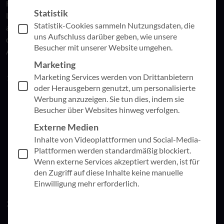
Hierbei spielen nicht nur Hardwarekomponenten wie
Statistik
Laptops, Smartphones und Tablet-PCs eine Rolle, sondern
Statistik-Cookies sammeln Nutzungsdaten, die
auch die Software und ihre Verwaltung. Deshalb betrachtet
uns Aufschluss darüber geben, wie unsere
das
TRINITY Lösungsmodul Modern Workplace
die fünf
Besucher mit unserer Website umgehen.
Aspekte:
Marketing
Marketing Services werden von Drittanbietern
Kollaboration am digitalen Arbeitsplatz
oder Herausgebern genutzt, um personalisierte
Erfolgreiche Zusammenarbeit ist unerlässlich, sei es im
Werbung anzuzeigen. Sie tun dies, indem sie
Büro, am heimischen Schreibtisch oder unterwegs. In
Besucher über Websites hinweg verfolgen.
diesem Kontext nutzen wir Tools wie Microsoft Teams, um
Dokumente im gesamten Ökosystem gemeinsam zu
Externe Medien
bearbeiten und Termine per Anruf oder Videomeeting zu
Inhalte von Videoplattformen und Social-Media-
planen. Es ist jedoch entscheidend, die Einstellung der
Plattformen werden standardmäßig blockiert.
Wenn externe Services akzeptiert werden, ist für
Mitarbeitenden zu berücksichtigen und Schulungen
den Zugriff auf diese Inhalte keine manuelle
anzubieten, um eine reibungslose Veränderung zu
Einwilligung mehr erforderlich.
ermöglichen.
Sicherheit am digitalen Arbeitsplatz
Mit der Integration privater und öffentlicher Netzwerke