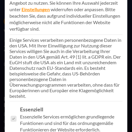
Angebot zu nutzen.
Sie können Ihre Auswahl jederzeit
unter
Einstellungen
widerrufen oder anpassen.
Bitte
beachten Sie, dass aufgrund individueller Einstellungen
22. Mai 2025
News
möglicherweise nicht alle Funktionen der Website
verfügbar sind.
Vertrauen in Microsoft-Cloud-Dienste
– auch in politisch herausfordernden
Einige Services verarbeiten personenbezogene Daten in
den USA. Mit Ihrer Einwilligung zur Nutzung dieser
Zeiten
Services willigen Sie auch in die Verarbeitung Ihrer
Daten in den USA gemäß Art. 49 (1) lit. a GDPR ein. Der
EuGH stuft die USA als ein Land mit unzureichendem
Link teilen
Datenschutz nach EU-Standards ein. Es besteht
beispielsweise die Gefahr, dass US-Behörden
personenbezogene Daten in
Überwachungsprogrammen verarbeiten, ohne dass für
Europäerinnen und Europäer eine Klagemöglichkeit
besteht.
Einordnung eines Ausnahmefalls – und eine sachliche
Einschätzung aus der Praxis
Es folgt eine Liste der Service-Gruppen, für die eine Einwill
Essenziell
Die Sperrung eines Microsoft-Mailkontos des Chefanklägers
Essenzielle Services ermöglichen grundlegende
des Internationalen Strafgerichtshofs (IStGH) aufgrund von
Funktionen und sind für das ordnungsgemäße
US-Sanktionen hat auch in unserem Umfeld intensive
Funktionieren der Website erforderlich.