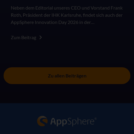
Neben dem Editorial unseres CEO und Vorstand Frank
Roth, Präsident der IHK Karlsruhe, findet sich auch der
AppSphere Innovation Day 2026 in der
Sonderausgabe des IHK Wirtschaftsmagazins "KI in
der Arbeitswelt: Besser als das Original?".
Zum Beitrag
Zu allen Beiträgen
AppSphere IT-Lösungsanbieter