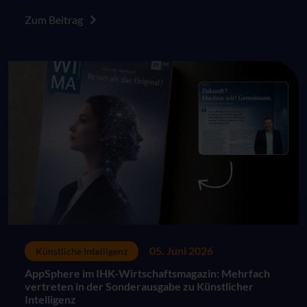
auch Enterprise-Pläne im kommerziellen Umfeld. Die
Änderungen greifen für Neukunden sowie für
Zum Beitrag
bestehende Kunden jeweils zum nächsten Vertrags-
oder Verlängerungszeitpunkt nach dem 1. Juli 2026.
05. Juni 2026
Künstliche Intelligenz
AppSphere im IHK-Wirtschaftsmagazin: Mehrfach
vertreten in der Sonderausgabe zu Künstlicher
Intelligenz