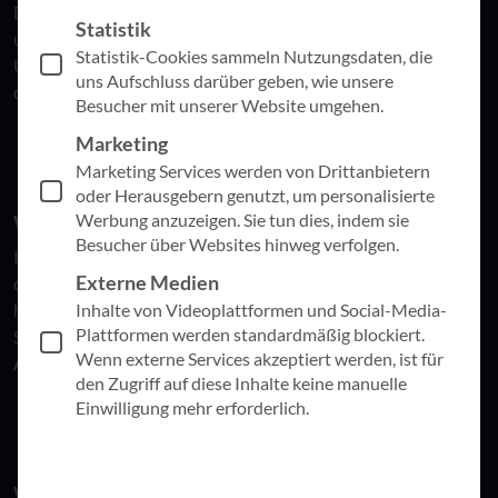
Diskussionen ausgelöst. Als langjähriger Microsoft-Partner
Statistik
und IT-Dienstleister stehen wir im Zentrum dieser Debatte.
Statistik-Cookies sammeln Nutzungsdaten, die
Unsere Haltung ist klar: Jetzt sind vor allem Transparenz,
uns Aufschluss darüber geben, wie unsere
differenzierte Einordnung und ein kühler Kopf gefragt.
Besucher mit unserer Website umgehen.
Marketing
Marketing Services werden von Drittanbietern
oder Herausgebern genutzt, um personalisierte
Werbung anzuzeigen. Sie tun dies, indem sie
Was ist passiert?
Besucher über Websites hinweg verfolgen.
Im Rahmen geltender US-Gesetze war Microsoft verpflichtet,
Externe Medien
den Zugriff auf ein einzelnes Outlook-Konto zu sperren. Es
Inhalte von Videoplattformen und Social-Media-
handelt sich nicht um einen technischen Defekt oder eine
Plattformen werden standardmäßig blockiert.
Sicherheitslücke, sondern um einen rechtlich-politischen
Wenn externe Services akzeptiert werden, ist für
Ausnahmefall. Genau das macht diesen Vorfall so besonders.
den Zugriff auf diese Inhalte keine manuelle
Einwilligung mehr erforderlich.
Was bedeutet das für unsere Kund:innen – und für