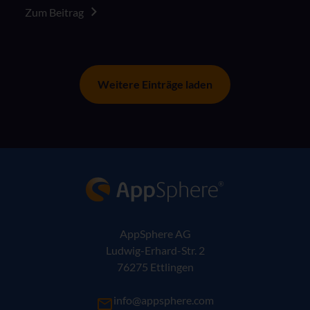
Arbeitsumgebungen.
Zum Beitrag
Weitere Einträge laden
AppSphere IT-Lösungsanbieter
AppSphere AG
Ludwig-Erhard-Str. 2
76275 Ettlingen
info@appsphere.com