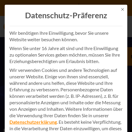
Zum Inhalt springen
+49 7243 34887 0
Kontakt
Mit d
Datenschutz-Präferenz
Wir benötigen Ihre Einwilligung, bevor Sie unsere
Website weiter besuchen können.
Wenn Sie unter 16 Jahre alt sind und Ihre Einwilligung
zu optionalen Services geben möchten, müssen Sie Ihre
NEUIGKEITEN RUND UM APPSPHERE
Erziehungsberechtigten um Erlaubnis bitten.
Unsere aktuellen Infos für Sie
Wir verwenden Cookies und andere Technologien auf
unserer Website. Einige von ihnen sind essenziell,
Aktionen
Digitale Prozesse
Eventrückblicke
während andere uns helfen, diese Website und Ihre
Erfahrung zu verbessern.
Personenbezogene Daten
Künstliche Intelligenz
News
Referenznews
können verarbeitet werden (z. B. IP-Adressen), z. B. für
personalisierte Anzeigen und Inhalte oder die Messung
Security
von Anzeigen und Inhalten.
Weitere Informationen über
die Verwendung Ihrer Daten finden Sie in unserer
Datenschutzerklärung
.
Es besteht keine Verpflichtung,
in die Verarbeitung Ihrer Daten einzuwilligen, um dieses