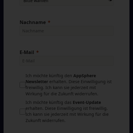
der Arbeitswelt: Besser als das Original?“.
Zum Beitrag
Nachname
E-Mail
Ich möchte künftig den
AppSphere
Newsletter
erhalten. Diese Einwilligung ist
freiwillig. Ich kann sie jederzeit mit
Wirkung für die Zukunft widerrufen.
Ich möchte künftig das
Event-Update
erhalten. Diese Einwilligung ist freiwillig.
12. Mai 2026
Künstliche Intelligenz
Ich kann sie jederzeit mit Wirkung für die
Zukunft widerrufen.
Microsoft 365 E7: Warum Unternehmen jetzt über
Governance, AI-Agenten und kontrollierte KI-