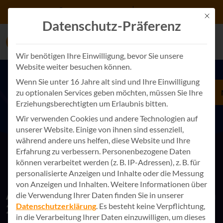
Zum Inhalt springen
+49 7243 34887 0
Kontakt
Mit d
Datenschutz-Präferenz
Wir benötigen Ihre Einwilligung, bevor Sie unsere
Website weiter besuchen können.
Wenn Sie unter 16 Jahre alt sind und Ihre Einwilligung
zu optionalen Services geben möchten, müssen Sie Ihre
DOWNLOAD-BEREICH
Erziehungsberechtigten um Erlaubnis bitten.
New Work Evolution 2024
Wir verwenden Cookies und andere Technologien auf
unserer Website. Einige von ihnen sind essenziell,
während andere uns helfen, diese Website und Ihre
Erfahrung zu verbessern.
Personenbezogene Daten
können verarbeitet werden (z. B. IP-Adressen), z. B. für
personalisierte Anzeigen und Inhalte oder die Messung
von Anzeigen und Inhalten.
Weitere Informationen über
Alles rund um die New Work Evolution
die Verwendung Ihrer Daten finden Sie in unserer
Datenschutzerklärung
.
Es besteht keine Verpflichtung,
2024
in die Verarbeitung Ihrer Daten einzuwilligen, um dieses