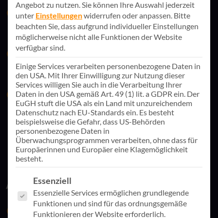
Angebot zu nutzen.
Sie können Ihre Auswahl jederzeit
Vortrag: Der Arbeitsalltag der Zukunft: KI als
unter
Einstellungen
widerrufen oder anpassen.
Bitte
unverzichtbarer Partner?
beachten Sie, dass aufgrund individueller Einstellungen
Daniel Vollmer, Vorstand & CTO, AppSphere AG
möglicherweise nicht alle Funktionen der Website
verfügbar sind.
Vortrag: Menschengesteuerte KI-Transformation
Eva-Sabine Roßwaag, Senior Transformation Consultant,
Einige Services verarbeiten personenbezogene Daten in
den USA. Mit Ihrer Einwilligung zur Nutzung dieser
AppSphere AG
Services willigen Sie auch in die Verarbeitung Ihrer
Daten in den USA gemäß Art. 49 (1) lit. a GDPR ein. Der
Workation-Checkliste
EuGH stuft die USA als ein Land mit unzureichendem
Wichtige Informationen und alles was es zu beachten gilt
Datenschutz nach EU-Standards ein. Es besteht
beim Thema „Workation“ in Ihrer Organisation.
beispielsweise die Gefahr, dass US-Behörden
personenbezogene Daten in
Überwachungsprogrammen verarbeiten, ohne dass für
Europäerinnen und Europäer eine Klagemöglichkeit
besteht.
Es folgt eine Liste der Service-Gruppen, für die eine Einwill
Essenziell
Alles rund um die AppSphere AG
Essenzielle Services ermöglichen grundlegende
Funktionen und sind für das ordnungsgemäße
Die TRINITY Lösungsmodule im Detail.
Funktionieren der Website erforderlich.